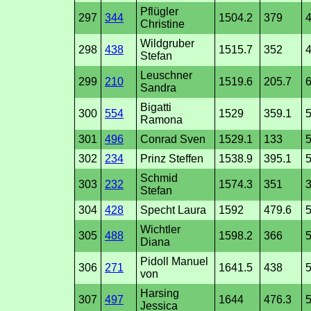
Pflügler
297
344
1504.2
379
4
Christine
Wildgruber
298
438
1515.7
352
4
Stefan
Leuschner
299
210
1519.6
205.7
6
Sandra
Bigatti
300
554
1529
359.1
Ramona
301
496
Conrad Sven
1529.1
133
5
302
234
Prinz Steffen
1538.9
395.1
5
Schmid
303
232
1574.3
351
3
Stefan
304
428
Specht Laura
1592
479.6
5
Wichtler
305
488
1598.2
366
Diana
Pidoll Manuel
306
271
1641.5
438
5
von
Harsing
307
497
1644
476.3
5
Jessica