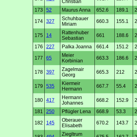
Christian
173
52
Maurus Anna
652.6
189.1
2
Schuhbauer
174
327
660.3
155.1
2
Miriam
Rattenhuber
175
14
661
188.6
Sebastian
176
227
Palka Joanna
661.4
151.2
2
Meier
177
65
663.3
186.6
2
Korbinian
Zagelmair
178
397
665.3
212
2
Georg
Kiermeir
179
535
667.7
55.4
2
Hermann
Hermann
180
417
668.2
152.9
2
Johannes
181
250
Pflügler Lena
668.9
53.3
2
Oberauer
182
145
670.2
143.7
2
Elisabeth
Ziegltrum
183
494
675.5
162.7
2