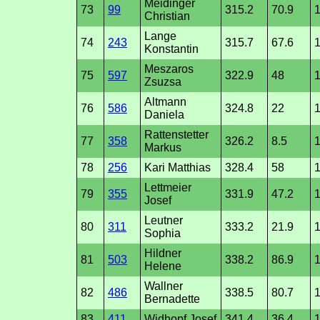
Meidinger
73
99
315.2
70.9
1
Christian
Lange
74
243
315.7
67.6
1
Konstantin
Meszaros
75
597
322.9
48
1
Zsuzsa
Altmann
76
586
324.8
22
1
Daniela
Rattenstetter
77
358
326.2
8.5
Markus
78
256
Kari Matthias
328.4
58
1
Lettmeier
79
355
331.9
47.2
1
Josef
Leutner
80
311
333.2
21.9
Sophia
Hildner
81
503
338.2
86.9
Helene
Wallner
82
486
338.5
80.7
1
Bernadette
83
411
Widhopf Josef
341.4
36.4
1