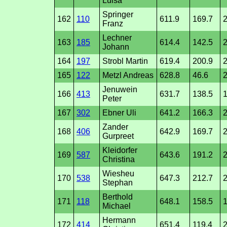
Luisa
Springer
162
110
611.9
169.7
2
Franz
Lechner
163
185
614.4
142.5
2
Johann
164
197
Strobl Martin
619.4
200.9
2
165
122
Metzl Andreas
628.8
46.6
2
Jenuwein
166
413
631.7
138.5
1
Peter
167
302
Ebner Uli
641.2
166.3
2
Zander
168
406
642.9
169.7
Gurpreet
Kleidorfer
169
587
643.6
191.2
2
Christina
Wiesheu
170
538
647.3
212.7
2
Stephan
Berthold
171
118
648.1
158.5
1
Michael
Hermann
172
414
651.4
119.4
2