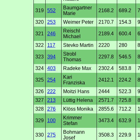
Baumgartner
319
552
2168.2
689.2
7
Marie
320
253
Weimer Peter
2170.7
154.3
9
Reischl
321
246
2189.4
600.4
6
Michael
322
117
Stevko Martin
2220
280
8
Strobl
323
394
2297.8
546.5
Thomas
324
403
Radeke Max
2302.4
583.8
7
Kari
325
254
2412.1
224.2
8
Franziska
326
222
Moitzi Hans
2444
522.3
9
327
213
Lüttig Helena
2571.7
725.8
328
276
Klöss Monika
2855.6
712.2
Krimmer
329
100
3473.4
632.9
Stefan
Bohmann
330
275
3508.3
229.9
Josef