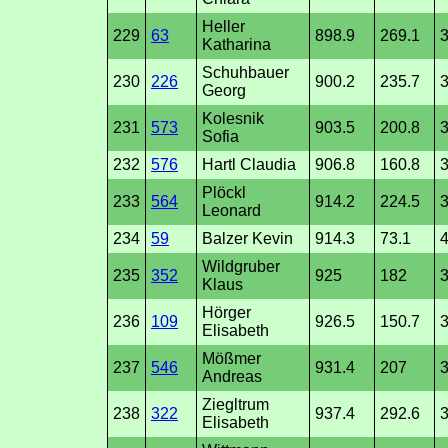
Heller
229
63
898.9
269.1
3
Katharina
Schuhbauer
230
226
900.2
235.7
3
Georg
Kolesnik
231
573
903.5
200.8
3
Sofia
232
576
Hartl Claudia
906.8
160.8
Plöckl
233
564
914.2
224.5
3
Leonard
234
59
Balzer Kevin
914.3
73.1
4
Wildgruber
235
352
925
182
3
Klaus
Hörger
236
109
926.5
150.7
3
Elisabeth
Mößmer
237
546
931.4
207
3
Andreas
Ziegltrum
238
322
937.4
292.6
3
Elisabeth