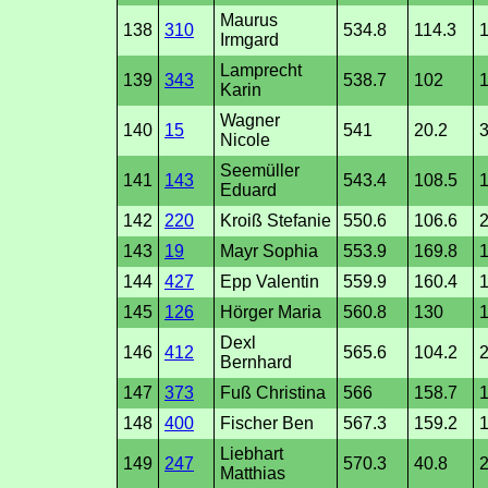
Maurus
138
310
534.8
114.3
1
Irmgard
Lamprecht
139
343
538.7
102
Karin
Wagner
140
15
541
20.2
3
Nicole
Seemüller
141
143
543.4
108.5
1
Eduard
142
220
Kroiß Stefanie
550.6
106.6
2
143
19
Mayr Sophia
553.9
169.8
144
427
Epp Valentin
559.9
160.4
1
145
126
Hörger Maria
560.8
130
1
Dexl
146
412
565.6
104.2
2
Bernhard
147
373
Fuß Christina
566
158.7
1
148
400
Fischer Ben
567.3
159.2
1
Liebhart
149
247
570.3
40.8
2
Matthias