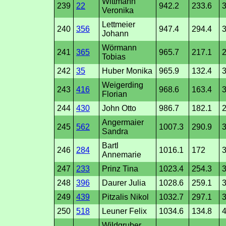
Wittmann
239
22
942.2
233.6
3
Veronika
Lettmeier
240
356
947.4
294.4
Johann
Wörmann
241
365
965.7
217.1
2
Tobias
242
35
Huber Monika
965.9
132.4
Weigerding
243
416
968.6
163.4
3
Florian
244
430
John Otto
986.7
182.1
2
Angermaier
245
562
1007.3
290.9
3
Sandra
Bartl
246
284
1016.1
172
3
Annemarie
247
233
Prinz Tina
1023.4
254.3
3
248
396
Daurer Julia
1028.6
259.1
3
249
439
Pitzalis Nikol
1032.7
297.1
3
250
518
Leuner Felix
1034.6
134.8
4
Wildgruber