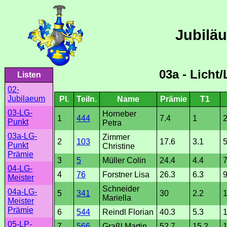
Jubilä
03a - Licht
Listen
02-
Jubilaeum
Pl.
Teiln.
Name
Prämie
T1
03-LG-
Horneber
1
444
7.4
1
Punkt
Petra
03a-LG-
Zimmer
2
103
17.6
3.1
5
Punkt
Christine
Prämie
3
5
Müller Colin
24.4
4.4
04-LG-
4
76
Forstner Lisa
26.3
6.3
Meister
Schneider
04a-LG-
5
341
30
2.2
1
Mariella
Meister
Prämie
6
544
Reindl Florian
40.3
5.3
1
05-LP-
7
566
Graßl Martin
52.7
15.2
1