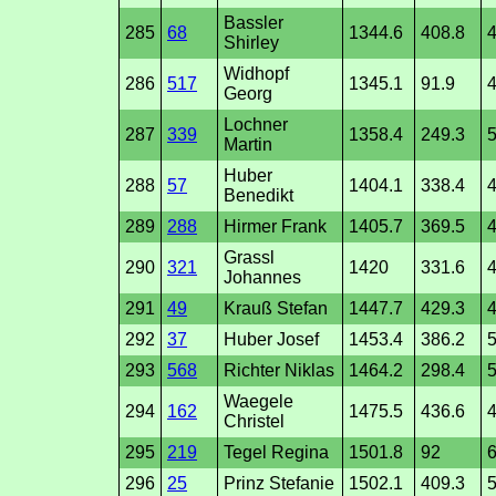
Bassler
285
68
1344.6
408.8
4
Shirley
Widhopf
286
517
1345.1
91.9
4
Georg
Lochner
287
339
1358.4
249.3
5
Martin
Huber
288
57
1404.1
338.4
4
Benedikt
289
288
Hirmer Frank
1405.7
369.5
4
Grassl
290
321
1420
331.6
Johannes
291
49
Krauß Stefan
1447.7
429.3
4
292
37
Huber Josef
1453.4
386.2
5
293
568
Richter Niklas
1464.2
298.4
5
Waegele
294
162
1475.5
436.6
Christel
295
219
Tegel Regina
1501.8
92
6
296
25
Prinz Stefanie
1502.1
409.3