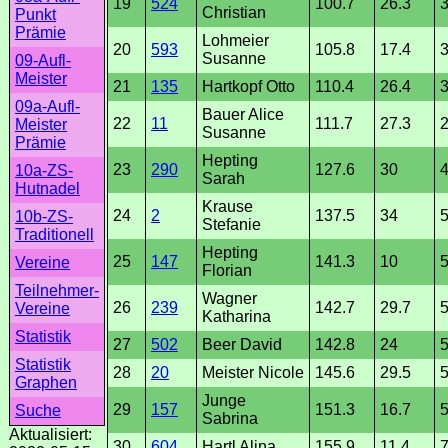
19
524
100.7
26.3
Christian
Punkt
Prämie
Lohmeier
20
593
105.8
17.4
3
Susanne
09-Aufl-
Meister
21
135
Hartkopf Otto
110.4
26.4
3
09a-Aufl-
Bauer Alice
22
11
111.7
27.3
2
Meister
Susanne
Prämie
Hepting
23
290
127.6
30
10a-ZS-
Sarah
Hutnadel
Krause
24
2
137.5
34
5
10b-ZS-
Stefanie
Traditionell
Hepting
25
147
141.3
10
5
Vereine
Florian
Teilnehmer-
Wagner
26
239
142.7
29.7
5
Vereine
Katharina
Statistik
27
502
Beer David
142.8
24
Statistik
28
20
Meister Nicole
145.6
29.5
5
Graphen
Junge
29
157
151.3
16.7
5
Suche
Sabrina
Aktualisiert:
30
604
Hartl Alina
155.9
11.4
7