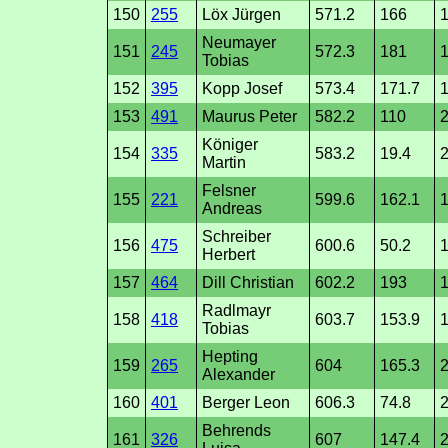
150
255
Löx Jürgen
571.2
166
1
Neumayer
151
245
572.3
181
1
Tobias
152
395
Kopp Josef
573.4
171.7
1
153
491
Maurus Peter
582.2
110
2
Königer
154
335
583.2
19.4
2
Martin
Felsner
155
221
599.6
162.1
1
Andreas
Schreiber
156
475
600.6
50.2
1
Herbert
157
464
Dill Christian
602.2
193
Radlmayr
158
418
603.7
153.9
1
Tobias
Hepting
159
265
604
165.3
2
Alexander
160
401
Berger Leon
606.3
74.8
2
Behrends
161
326
607
147.4
2