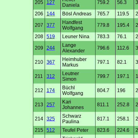
205
127
759.2
56.3
3
Daniela
206
144
Bösl Andreas
765.7
119.5
2
Handfest
207
377
779.8
195.4
2
Wolfgang
208
519
Leuner Nina
783.3
76.1
2
Lange
209
244
796.6
112.6
3
Alexander
Heimhuber
210
367
797.1
82.1
3
Markus
Leutner
211
312
799.7
197.1
1
Simon
Büchl
212
174
804.7
196
2
Wolfgang
Kari
213
257
811.1
252.8
2
Johannes
Schwarz
214
325
817.1
258.1
2
Paulina
215
512
Teufel Peter
823.6
224.6
2