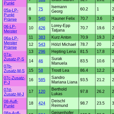
Punkt
Isemann
8
75
60.2
1
2
05a-LP-
Georg
Punkt
9
540
Hauner Felix
70.7
3.6
Prämie
Lorey-Epp
06-LP-
10
426
70.7
19.6
2
Tatjana
Meister
11
383
Kurz Anton
70.9
19.3
2
06a-LP-
Meister
12
543
Hölzl Michael
78.7
20
2
Prämie
13
296
Hepting Lena
81.5
17.8
2
07a-
Surak
Zusatz-P-S
14
46
83.5
10.6
3
Manuela
07b-
15
58
Trostl Lea
86.4
12.2
3
Zusatz-M-S
Sandro
07c-Zusatz-
16
585
93.5
21.2
2
Mariana Liana
P-J
Berthold
07d-
17
120
97.8
26.2
2
Lukas
Zusatz-M-J
Deischl
08-Aufl-
18
424
98.7
23.5
3
Reimund
Punkt
Geisenhofer
08a-Aufl-