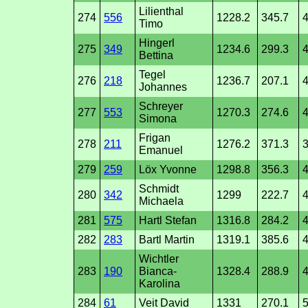
Lilienthal
274
556
1228.2
345.7
4
Timo
Hingerl
275
349
1234.6
299.3
4
Bettina
Tegel
276
218
1236.7
207.1
4
Johannes
Schreyer
277
553
1270.3
274.6
4
Simona
Frigan
278
211
1276.2
371.3
3
Emanuel
279
259
Löx Yvonne
1298.8
356.3
4
Schmidt
280
342
1299
222.7
4
Michaela
281
575
Hartl Stefan
1316.8
284.2
4
282
283
Bartl Martin
1319.1
385.6
4
Wichtler
283
190
Bianca-
1328.4
288.9
4
Karolina
284
61
Veit David
1331
270.1
5