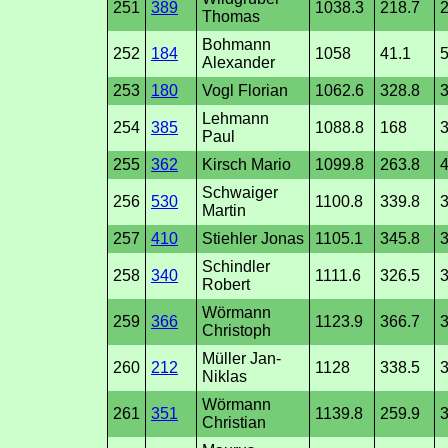
251
389
1038.3
218.7
2
Thomas
Bohmann
252
184
1058
41.1
5
Alexander
253
180
Vogl Florian
1062.6
328.8
3
Lehmann
254
385
1088.8
168
3
Paul
255
362
Kirsch Mario
1099.8
263.8
4
Schwaiger
256
530
1100.8
339.8
3
Martin
257
410
Stiehler Jonas
1105.1
345.8
3
Schindler
258
340
1111.6
326.5
3
Robert
Wörmann
259
366
1123.9
366.7
3
Christoph
Müller Jan-
260
212
1128
338.5
3
Niklas
Wörmann
261
351
1139.8
259.9
3
Christian