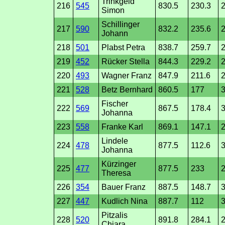
Trinkgeld
216
545
830.5
230.3
2
Simon
Schillinger
217
590
832.2
235.6
Johann
218
501
Plabst Petra
838.7
259.7
2
219
452
Rücker Stella
844.3
229.2
2
220
493
Wagner Franz
847.9
211.6
2
221
528
Betz Bernhard
860.5
177
3
Fischer
222
569
867.5
178.4
3
Johanna
223
558
Franke Karl
869.1
147.1
Lindele
224
478
877.5
112.6
3
Johanna
Kürzinger
225
477
877.5
233
2
Theresa
226
354
Bauer Franz
887.5
148.7
3
227
447
Kudlich Nina
887.7
112
3
Pitzalis
228
520
891.8
284.1
2
Chiara