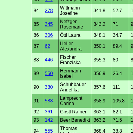
Wittmann
84
278
341.8
52.7
1
Josefine
Nefzger
85
345
343.2
71
9
Rosemarie
86
306
Öttl Laura
348.1
34.7
1
Heller
87
62
350.1
89.4
Alexandra
Fischer
88
446
355.3
80
8
Franziska
Herrmann
89
550
356.9
26.4
1
Isabel
Schuhbauer
90
330
357.6
111
Angelika
Lamprecht
91
588
358.9
105.8
1
Carina
92
361
Girstl Rainer
363.1
82.1
1
93
142
Beer Benedikt
363.2
71.5
1
Thomas
94
555
368.4
38.8
1