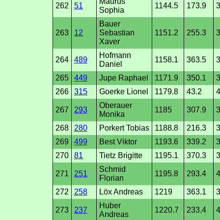
Maurus
262
51
1144.5
173.9
Sophia
Bauer
263
12
Sebastian
1151.2
255.3
3
Xaver
Hofmann
264
489
1158.1
363.5
Daniel
265
449
Jupe Raphael
1171.9
350.1
266
315
Goerke Lionel
1179.8
43.2
4
Oberauer
267
293
1185
307.9
3
Monika
268
280
Porkert Tobias
1188.8
216.3
269
499
Best Viktor
1193.6
339.2
3
270
81
Tietz Brigitte
1195.1
370.3
3
Schmid
271
251
1195.8
293.4
Florian
272
258
Löx Andreas
1219
363.1
3
Huber
273
237
1220.7
233.4
4
Andreas