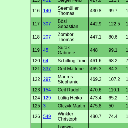
115
451
Steger Felix
427.8
121.7
Seemüller
116
140
430.8
99.7
1
Thomas
Bösl
117
307
442.9
122.5
1
Sebastian
Zombori
118
207
447.1
80.6
Thomas
Surak
119
45
448
99.1
1
Gabriele
120
64
Schilling Timo
461.6
68.2
7
121
337
Geil Marlene
465.3
84.3
1
Maurus
122
297
469.2
107.2
1
Stephanie
123
154
Geil Rudolf
470.6
110.1
1
124
129
Lüttig Heiko
473.4
65.2
1
125
3
Olczyk Martin
475.8
50
1
Winkler
126
549
480.7
74.4
1
Christoph
Loewe-