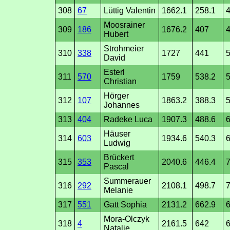
308
67
Lüttig Valentin
1662.1
258.1
4
Moosrainer
309
186
1676.2
407
4
Hubert
Strohmeier
310
338
1727
441
5
David
Esterl
311
570
1759
538.2
Christian
Hörger
312
107
1863.2
388.3
5
Johannes
313
404
Radeke Luca
1907.3
488.6
Häuser
314
603
1934.6
540.3
6
Ludwig
Brückert
315
353
2040.6
446.4
7
Pascal
Summerauer
316
292
2108.1
498.7
7
Melanie
317
551
Gatt Sophia
2131.2
662.9
6
Mora-Olczyk
318
4
2161.5
642
Natalie