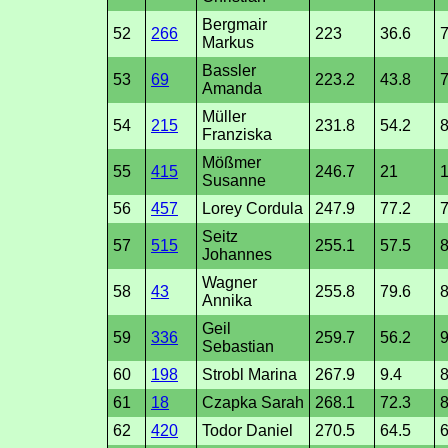
Bergmair
52
266
223
36.6
7
Markus
Bassler
53
69
223.2
43.8
7
Amanda
Müller
54
215
231.8
54.2
8
Franziska
Mößmer
55
415
246.7
21
Susanne
56
457
Lorey Cordula
247.9
77.2
Seitz
57
515
255.1
57.5
8
Johannes
Wagner
58
43
255.8
79.6
8
Annika
Geil
59
336
259.7
56.2
9
Sebastian
60
198
Strobl Marina
267.9
9.4
8
61
18
Czapka Sarah
268.1
72.3
8
62
420
Todor Daniel
270.5
64.5
6