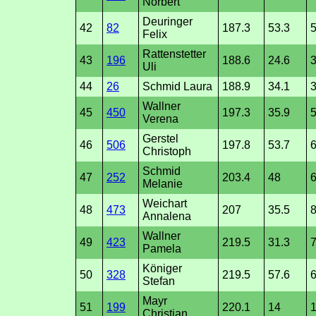
Norbert
Deuringer
42
82
187.3
53.3
5
Felix
Rattenstetter
43
196
188.6
24.6
Uli
44
26
Schmid Laura
188.9
34.1
3
Wallner
45
450
197.3
35.9
5
Verena
Gerstel
46
506
197.8
53.7
6
Christoph
Schmid
47
252
203.4
48
6
Melanie
Weichart
48
473
207
35.5
8
Annalena
Wallner
49
423
219.5
31.3
Pamela
Königer
50
328
219.5
57.6
6
Stefan
Mayr
51
199
220.1
14
Christian