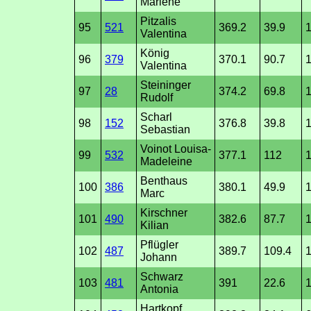
Marlene
Pitzalis
95
521
369.2
39.9
1
Valentina
König
96
379
370.1
90.7
1
Valentina
Steininger
97
28
374.2
69.8
1
Rudolf
Scharl
98
152
376.8
39.8
1
Sebastian
Voinot Louisa-
99
532
377.1
112
1
Madeleine
Benthaus
100
386
380.1
49.9
Marc
Kirschner
101
490
382.6
87.7
1
Kilian
Pflügler
102
487
389.7
109.4
1
Johann
Schwarz
103
481
391
22.6
1
Antonia
Hartkopf