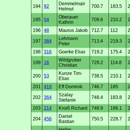
Demmelmair
194
92
700.7
183.5
2
Helmut
Oberauer
195
54
709.6
210.2
Kathrin
196
48
Maurus Jakob
712.7
112
2
Lehmann
197
384
713.4
219.3
2
Peter
198
316
Goerke Elias
719.2
175.4
2
Wildgruber
199
16
729.2
114.8
Christian
Kunze Tim-
200
53
738.5
210.1
2
Elias
201
419
Eff Dominik
746.7
185
2
Szalay
202
364
748.4
183.8
2
Stefanie
203
214
Kroiß Richard
748.9
186.1
Daniel
204
456
750.5
228.7
2
Bastian
Heller