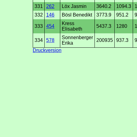
331
262
Löx Jasmin
3640.2
1094.3
1
332
146
Bösl Benedikt
3773.9
951.2
9
Kress
333
454
5437.3
1280
Elisabeth
Sonnenberger
334
578
200935
937.3
Erika
Druckversion