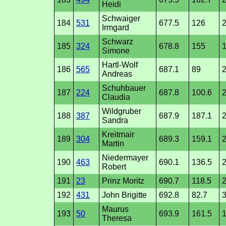
Heidi
Schwaiger
184
531
677.5
126
Irmgard
Schwarz
185
324
678.8
155
Simone
Hartl-Wolf
186
565
687.1
89
2
Andreas
Schuhbauer
187
224
687.8
100.6
2
Claudia
Wildgruber
188
387
687.9
187.1
2
Sandra
Kreitmair
189
304
689.3
159.1
Martin
Niedermayer
190
463
690.1
136.5
2
Robert
191
23
Prinz Moritz
690.7
118.5
2
192
431
John Brigitte
692.8
82.7
3
Maurus
193
50
693.9
161.5
1
Theresa