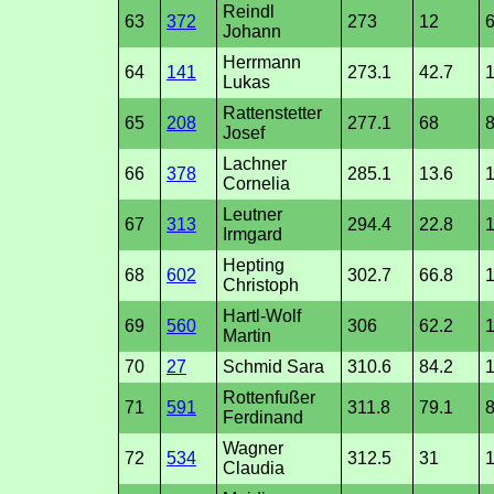
Reindl
63
372
273
12
6
Johann
Herrmann
64
141
273.1
42.7
1
Lukas
Rattenstetter
65
208
277.1
68
Josef
Lachner
66
378
285.1
13.6
1
Cornelia
Leutner
67
313
294.4
22.8
1
Irmgard
Hepting
68
602
302.7
66.8
1
Christoph
Hartl-Wolf
69
560
306
62.2
Martin
70
27
Schmid Sara
310.6
84.2
1
Rottenfußer
71
591
311.8
79.1
Ferdinand
Wagner
72
534
312.5
31
1
Claudia