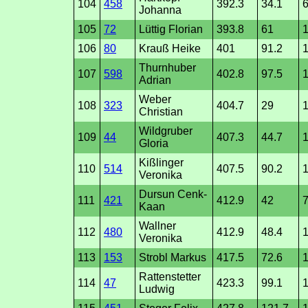
104
458
392.3
34.1
6
Johanna
105
72
Lüttig Florian
393.8
61
106
80
Krauß Heike
401
91.2
Thurnhuber
107
598
402.8
97.5
Adrian
Weber
108
323
404.7
29
1
Christian
Wildgruber
109
44
407.3
44.7
1
Gloria
Kißlinger
110
514
407.5
90.2
1
Veronika
Dursun Cenk-
111
421
412.9
42
7
Kaan
Wallner
112
480
412.9
48.4
Veronika
113
153
Strobl Markus
417.5
72.6
Rattenstetter
114
47
423.3
99.1
1
Ludwig