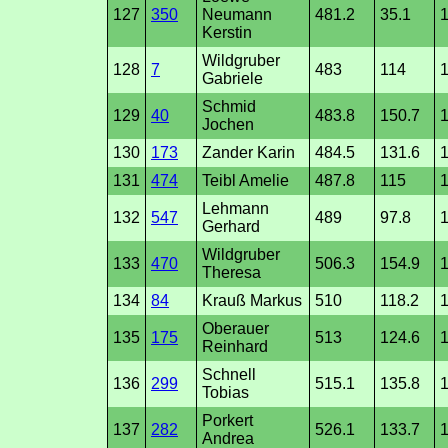
127
350
Neumann
481.2
35.1
1
Kerstin
Wildgruber
128
7
483
114
1
Gabriele
Schmid
129
40
483.8
150.7
1
Jochen
130
173
Zander Karin
484.5
131.6
1
131
474
Teibl Amelie
487.8
115
1
Lehmann
132
547
489
97.8
1
Gerhard
Wildgruber
133
470
506.3
154.9
1
Theresa
134
84
Krauß Markus
510
118.2
1
Oberauer
135
175
513
124.6
1
Reinhard
Schnell
136
299
515.1
135.8
1
Tobias
Porkert
137
282
526.1
133.7
Andrea