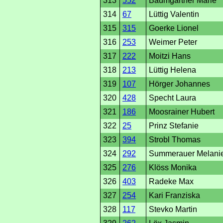
313
552
Baumgartner Marie
314
67
Lüttig Valentin
315
315
Goerke Lionel
316
253
Weimer Peter
317
222
Moitzi Hans
318
213
Lüttig Helena
319
107
Hörger Johannes
320
428
Specht Laura
321
186
Moosrainer Hubert
322
25
Prinz Stefanie
323
394
Strobl Thomas
324
292
Summerauer Melani
325
276
Klöss Monika
326
403
Radeke Max
327
254
Kari Franziska
328
117
Stevko Martin