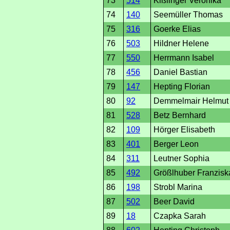
73
514
Kißlinger Veronika
74
140
Seemüller Thomas
75
316
Goerke Elias
76
503
Hildner Helene
77
550
Herrmann Isabel
78
456
Daniel Bastian
79
147
Hepting Florian
80
92
Demmelmair Helmut
81
528
Betz Bernhard
82
109
Hörger Elisabeth
83
401
Berger Leon
84
311
Leutner Sophia
85
492
Größlhuber Franzisk
86
198
Strobl Marina
87
502
Beer David
89
18
Czapka Sarah