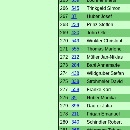
265
339
Lochner Martin
266
545
Trinkgeld Simon
267
37
Huber Josef
268
234
Prinz Steffen
269
430
John Otto
270
549
Winkler Christoph
271
555
Thomas Marlene
272
212
Müller Jan-Niklas
273
284
Bartl Annemarie
274
438
Wildgruber Stefan
275
338
Strohmeier David
277
558
Franke Karl
276
35
Huber Monika
279
396
Daurer Julia
278
211
Frigan Emanuel
280
340
Schindler Robert