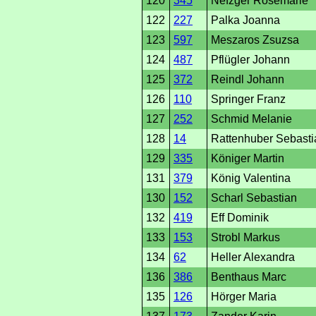
120
345
Nefzger Rosemarie
122
227
Palka Joanna
123
597
Meszaros Zsuzsa
124
487
Pflügler Johann
125
372
Reindl Johann
126
110
Springer Franz
127
252
Schmid Melanie
128
14
Rattenhuber Sebasti
129
335
Königer Martin
131
379
König Valentina
130
152
Scharl Sebastian
132
419
Eff Dominik
133
153
Strobl Markus
134
62
Heller Alexandra
136
386
Benthaus Marc
135
126
Hörger Maria