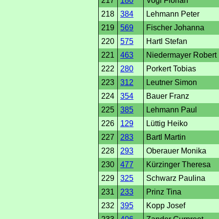
217
180
Vogl Florian
218
384
Lehmann Peter
219
569
Fischer Johanna
220
575
Hartl Stefan
221
463
Niedermayer Robert
222
280
Porkert Tobias
223
312
Leutner Simon
224
354
Bauer Franz
225
385
Lehmann Paul
226
129
Lüttig Heiko
227
283
Bartl Martin
228
293
Oberauer Monika
230
477
Kürzinger Theresa
229
325
Schwarz Paulina
231
233
Prinz Tina
232
395
Kopp Josef