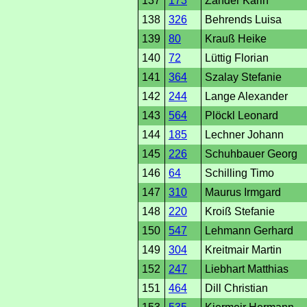
137
173
Zander Karin
138
326
Behrends Luisa
139
80
Krauß Heike
140
72
Lüttig Florian
141
364
Szalay Stefanie
142
244
Lange Alexander
143
564
Plöckl Leonard
144
185
Lechner Johann
145
226
Schuhbauer Georg
146
64
Schilling Timo
147
310
Maurus Irmgard
148
220
Kroiß Stefanie
150
547
Lehmann Gerhard
149
304
Kreitmair Martin
152
247
Liebhart Matthias
151
464
Dill Christian