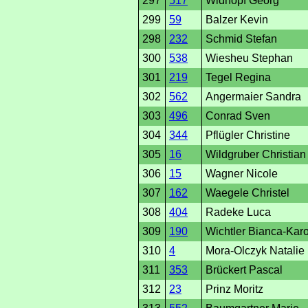
297
517
Widhopf Georg
299
59
Balzer Kevin
298
232
Schmid Stefan
300
538
Wiesheu Stephan
301
219
Tegel Regina
302
562
Angermaier Sandra
303
496
Conrad Sven
304
344
Pflügler Christine
305
16
Wildgruber Christian
306
15
Wagner Nicole
307
162
Waegele Christel
308
404
Radeke Luca
309
190
Wichtler Bianca-Karo
310
4
Mora-Olczyk Natalie
311
353
Brückert Pascal
312
23
Prinz Moritz