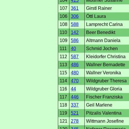
104
415
Mößmer Susanne
107
361
Girstl Rainer
106
306
Öttl Laura
108
588
Lamprecht Carina
110
142
Beer Benedikt
109
586
Altmann Daniela
111
40
Schmid Jochen
112
587
Kleidorfer Christina
113
486
Wallner Bernadette
115
480
Wallner Veronika
114
470
Wildgruber Theresa
116
44
Wildgruber Gloria
117
446
Fischer Franziska
118
337
Geil Marlene
119
521
Pitzalis Valentina
121
278
Wittmann Josefine