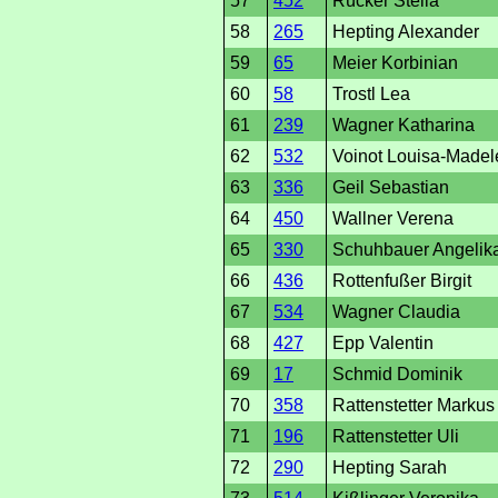
57
452
Rücker Stella
58
265
Hepting Alexander
59
65
Meier Korbinian
60
58
Trostl Lea
61
239
Wagner Katharina
62
532
Voinot Louisa-Madel
63
336
Geil Sebastian
64
450
Wallner Verena
65
330
Schuhbauer Angelik
66
436
Rottenfußer Birgit
67
534
Wagner Claudia
68
427
Epp Valentin
69
17
Schmid Dominik
70
358
Rattenstetter Markus
71
196
Rattenstetter Uli
72
290
Hepting Sarah