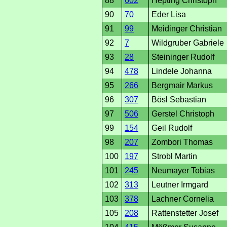
88
602
Hepting Christoph
90
70
Eder Lisa
91
99
Meidinger Christian
92
7
Wildgruber Gabriele
93
28
Steininger Rudolf
94
478
Lindele Johanna
95
266
Bergmair Markus
96
307
Bösl Sebastian
97
506
Gerstel Christoph
99
154
Geil Rudolf
98
207
Zombori Thomas
100
197
Strobl Martin
101
245
Neumayer Tobias
102
313
Leutner Irmgard
103
378
Lachner Cornelia
105
208
Rattenstetter Josef