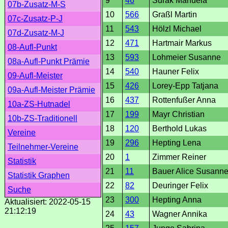
9
46
Surak Manuela
07b-Zusatz-M-S
10
566
Graßl Martin
07c-Zusatz-P-J
11
543
Hölzl Michael
07d-Zusatz-M-J
12
471
Hartmair Markus
08-Aufl-Punkt
13
593
Lohmeier Susanne
08a-Aufl-Punkt Prämie
14
540
Hauner Felix
09-Aufl-Meister
15
426
Lorey-Epp Tatjana
09a-Aufl-Meister Prämie
16
437
Rottenfußer Anna
10a-ZS-Hutnadel
17
199
Mayr Christian
10b-ZS-Traditionell
18
120
Berthold Lukas
Vereine
19
296
Hepting Lena
Teilnehmer-Vereine
20
1
Zimmer Reiner
Statistik
21
11
Bauer Alice Susann
Statistik Graphen
22
82
Deuringer Felix
Suche
23
300
Hepting Anna
Aktualisiert: 2022-05-15
21:12:19
24
43
Wagner Annika