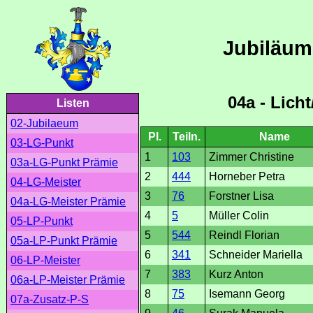
Jubiläum
04a - Lich
Listen
02-Jubilaeum
Pl.
Teiln.
Name
03-LG-Punkt
1
103
Zimmer Christine
03a-LG-Punkt Prämie
2
444
Horneber Petra
04-LG-Meister
3
76
Forstner Lisa
04a-LG-Meister Prämie
4
5
Müller Colin
05-LP-Punkt
5
544
Reindl Florian
05a-LP-Punkt Prämie
6
341
Schneider Mariella
06-LP-Meister
7
383
Kurz Anton
06a-LP-Meister Prämie
8
75
Isemann Georg
07a-Zusatz-P-S