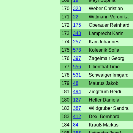
169
19
Mayr Sophia
170
323
Weber Christian
171
22
Wittmann Veronika
172
175
Oberauer Reinhard
173
343
Lamprecht Karin
174
257
Kari Johannes
175
573
Kolesnik Sofia
176
397
Zagelmair Georg
177
556
Lilienthal Timo
178
531
Schwaiger Irmgard
179
48
Maurus Jakob
181
494
Ziegltrum Heidi
180
127
Heller Daniela
182
387
Wildgruber Sandra
183
412
Dexl Bernhard
184
84
Krauß Markus