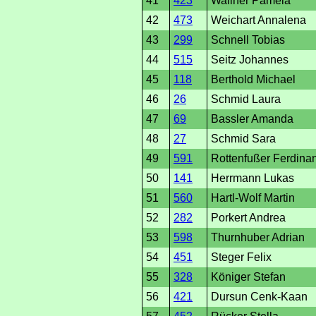
41
423
Wallner Pamela
42
473
Weichart Annalena
43
299
Schnell Tobias
44
515
Seitz Johannes
45
118
Berthold Michael
46
26
Schmid Laura
47
69
Bassler Amanda
48
27
Schmid Sara
49
591
Rottenfußer Ferdina
50
141
Herrmann Lukas
51
560
Hartl-Wolf Martin
52
282
Porkert Andrea
53
598
Thurnhuber Adrian
54
451
Steger Felix
55
328
Königer Stefan
56
421
Dursun Cenk-Kaan