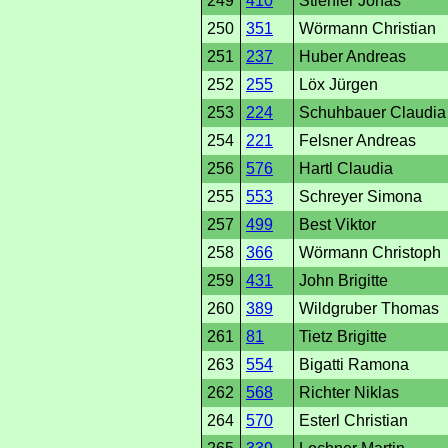
249
410
Stiehler Jonas
250
351
Wörmann Christian
251
237
Huber Andreas
252
255
Löx Jürgen
253
224
Schuhbauer Claudia
254
221
Felsner Andreas
256
576
Hartl Claudia
255
553
Schreyer Simona
257
499
Best Viktor
258
366
Wörmann Christoph
259
431
John Brigitte
260
389
Wildgruber Thomas
261
81
Tietz Brigitte
263
554
Bigatti Ramona
262
568
Richter Niklas
264
570
Esterl Christian