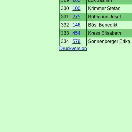
329
262
Löx Jasmin
330
100
Krimmer Stefan
331
275
Bohmann Josef
332
146
Bösl Benedikt
333
454
Kress Elisabeth
334
578
Sonnenberger Erika
Druckversion