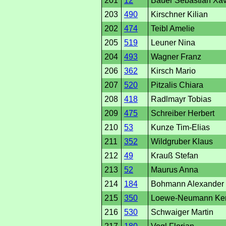
201
12
Bauer Sebastian Xa
203
490
Kirschner Kilian
202
474
Teibl Amelie
205
519
Leuner Nina
204
493
Wagner Franz
206
362
Kirsch Mario
207
520
Pitzalis Chiara
208
418
Radlmayr Tobias
209
475
Schreiber Herbert
210
53
Kunze Tim-Elias
211
352
Wildgruber Klaus
212
49
Krauß Stefan
213
52
Maurus Anna
214
184
Bohmann Alexander
215
350
Loewe-Neumann Ker
216
530
Schwaiger Martin