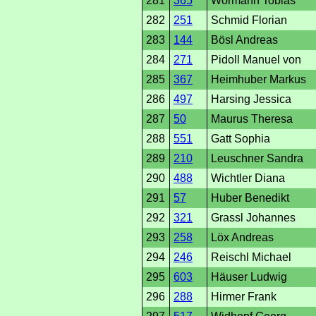
281
365
Wörmann Tobias
282
251
Schmid Florian
283
144
Bösl Andreas
284
271
Pidoll Manuel von
285
367
Heimhuber Markus
286
497
Harsing Jessica
287
50
Maurus Theresa
288
551
Gatt Sophia
289
210
Leuschner Sandra
290
488
Wichtler Diana
291
57
Huber Benedikt
292
321
Grassl Johannes
293
258
Löx Andreas
294
246
Reischl Michael
295
603
Häuser Ludwig
296
288
Hirmer Frank