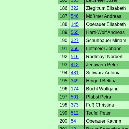
185
355
Lettmeier Josef
186
322
Ziegltrum Elisabeth
187
546
Mößmer Andreas
188
145
Oberauer Elisabeth
189
565
Hartl-Wolf Andreas
190
327
Schuhbauer Miriam
191
356
Lettmeier Johann
192
516
Radlmayr Norbert
193
413
Jenuwein Peter
194
481
Schwarz Antonia
195
349
Hingerl Bettina
196
174
Büchl Wolfgang
197
501
Plabst Petra
198
373
Fuß Christina
199
512
Teufel Peter
200
54
Oberauer Kathrin