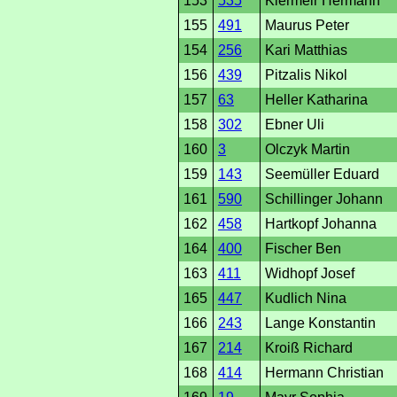
153
535
Kiermeir Hermann
155
491
Maurus Peter
154
256
Kari Matthias
156
439
Pitzalis Nikol
157
63
Heller Katharina
158
302
Ebner Uli
160
3
Olczyk Martin
159
143
Seemüller Eduard
161
590
Schillinger Johann
162
458
Hartkopf Johanna
164
400
Fischer Ben
163
411
Widhopf Josef
165
447
Kudlich Nina
166
243
Lange Konstantin
167
214
Kroiß Richard
168
414
Hermann Christian