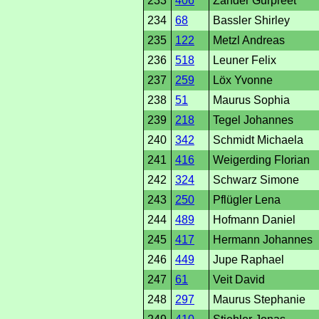
233
406
Zander Gurpreet
234
68
Bassler Shirley
235
122
Metzl Andreas
236
518
Leuner Felix
237
259
Löx Yvonne
238
51
Maurus Sophia
239
218
Tegel Johannes
240
342
Schmidt Michaela
241
416
Weigerding Florian
242
324
Schwarz Simone
243
250
Pflügler Lena
244
489
Hofmann Daniel
245
417
Hermann Johannes
246
449
Jupe Raphael
247
61
Veit David
248
297
Maurus Stephanie