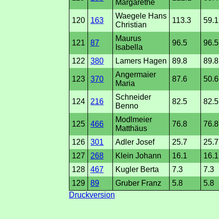
Margarethe
Waegele Hans
120
163
113.3
59.1
Christian
Maurus
121
87
96.5
96.5
Isabella
122
380
Lamers Hagen
89.8
89.8
Angermaier
123
370
87.6
50.6
Maria
Schneider
124
216
82.5
82.5
Benno
Modlmeier
125
466
76.8
76.8
Matthäus
126
301
Adler Josef
25.7
25.7
127
268
Klein Johann
16.1
16.1
128
467
Kugler Berta
7.3
7.3
129
89
Gruber Franz
5.8
5.8
Druckversion