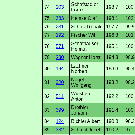
Schafstadler
74
203
198.7
100.
Franz
75
333
Heinze Olaf
198.1
102.
76
231
Scholz Renate
197.7
99.5
77
192
Fischer Willi
196.8
101.
Schafhauser
78
571
195.1
100.
Helmut
79
230
Wagner Horst
194.3
98.9
Lachner
80
194
193.3
98.4
Norbert
Nagel
81
320
193.2
98.2
Wolfgang
Wiesheu
82
511
192.2
100
Anton
Drothler
83
399
191.4
100.
Johann
84
124
Bichler Albert
190.3
98.2
85
332
Schmid Josef
190.2
97