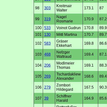
Kreitmair
98
303
173.1
87
Walter
Nagel
99
319
170.9
87.2
Rosmarie
100
533
Voinot Gudrun
170.8
89.9
101
130
Mittl Martina
170.7
89.7
Gräser
102
583
169.8
86.6
Ekkehart
Nefzger
103
468
169.4
87.1
Waltraud
Modlmeier
104
206
169.1
88.3
Thomas
Tschardakliew
105
269
168.6
89.4
Alexander
Zombori
106
279
167.5
90.3
Hildegard
Schiffner
107
39
164.9
85.6
Harald