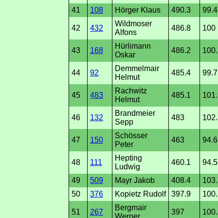
41
108
Hörger Klaus
490.3
99.4
Wildmoser
42
432
486.8
100
Alfons
Hürlimann
43
168
486.2
100.
Oskar
Demmelmair
44
92
485.4
99.7
Helmut
Rachwitz
45
483
485.1
101.
Helmut
Brandmeier
46
132
483
102.
Sepp
Schösser
47
150
463
94.6
Peter
Hepting
48
111
460.1
94.5
Ludwig
49
509
Mayr Jakob
408.4
103.
50
376
Kopietz Rudolf
397.9
100.
Bergmair
51
267
397
100.
Werner