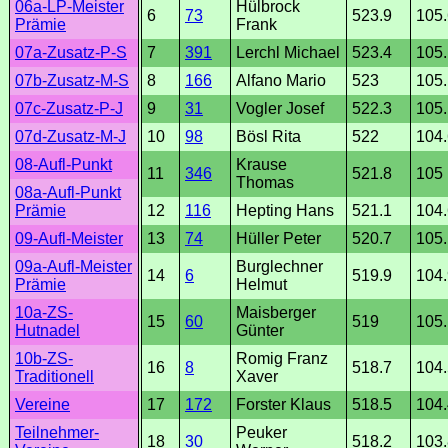
Hülbrock
06a-LP-Meister
6
73
523.9
105.
Frank
Prämie
7
391
Lerchl Michael
523.4
105.
07a-Zusatz-P-S
8
166
Alfano Mario
523
105.
07b-Zusatz-M-S
9
31
Vogler Josef
522.3
105.
07c-Zusatz-P-J
10
98
Bösl Rita
522
104.
07d-Zusatz-M-J
Krause
08-Aufl-Punkt
11
346
521.8
105
Thomas
08a-Aufl-Punkt
12
116
Hepting Hans
521.1
104.
Prämie
13
74
Hüller Peter
520.7
105.
09-Aufl-Meister
Burglechner
09a-Aufl-Meister
14
6
519.9
104.
Helmut
Prämie
Maisberger
10a-ZS-
15
60
519
105.
Günter
Hutnadel
Romig Franz
10b-ZS-
16
8
518.7
104.
Xaver
Traditionell
17
172
Forster Klaus
518.5
104.
Vereine
Peuker
Teilnehmer-
18
30
518.2
103.