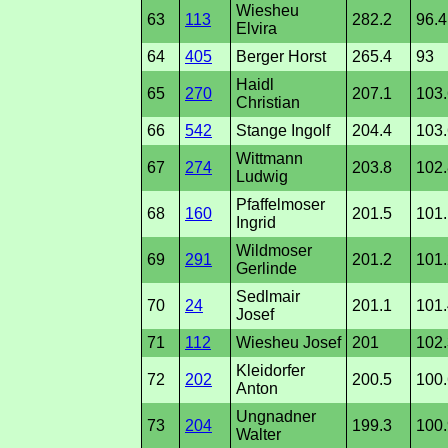
Wiesheu
63
113
282.2
96.4
Elvira
64
405
Berger Horst
265.4
93
Haidl
65
270
207.1
103.
Christian
66
542
Stange Ingolf
204.4
103.
Wittmann
67
274
203.8
102.
Ludwig
Pfaffelmoser
68
160
201.5
101.
Ingrid
Wildmoser
69
291
201.2
101.
Gerlinde
Sedlmair
70
24
201.1
101.
Josef
71
112
Wiesheu Josef
201
102.
Kleidorfer
72
202
200.5
100.
Anton
Ungnadner
73
204
199.3
100.
Walter