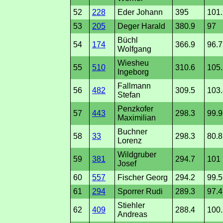
52
228
Eder Johann
395
101.
53
205
Deger Harald
380.9
97
Büchl
54
174
366.9
96.7
Wolfgang
Wiesheu
55
510
310.6
105.
Ingeborg
Fallmann
56
482
309.5
103.
Stefan
Penzkofer
57
443
298.3
99.9
Maximilian
Buchner
58
33
298.3
80.8
Lorenz
Wildgruber
59
381
294.7
101
Josef
60
557
Fischer Georg
294.2
99.5
61
294
Sporrer Rudi
289.3
97.4
Stiehler
62
409
288.4
100.
Andreas