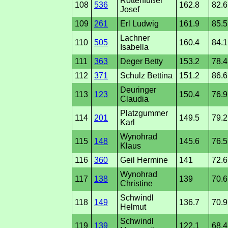
Rottenfußer
108
536
162.8
82.6
Josef
109
261
Erl Ludwig
161.9
85.5
Lachner
110
505
160.4
84.1
Isabella
111
363
Deger Betty
153.2
78.4
112
371
Schulz Bettina
151.2
86.6
Deuringer
113
123
150.4
76.9
Claudia
Platzgummer
114
201
149.5
79.2
Karl
Wynohrad
115
148
145.6
76.5
Klaus
116
360
Geil Hermine
141
72.6
Wynohrad
117
138
139
70.6
Christine
Schwindl
118
149
136.7
70.9
Helmut
Schwindl
119
139
122.1
68.4