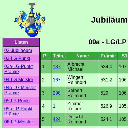
Jubiläum
09a - LG/LP
Listen
02-Jubilaeum
Pl.
Teiln.
Name
Prämie
S1
03-LG-Punkt
Albrecht
03a-LG-Punkt
1
137
534.4
107.
Michael
Prämie
Wingert
04-LG-Meister
2
167
531.2
106.
Reinhold
04a-LG-Meister
Seibert
Prämie
3
298
529
106.
Reimund
05-LP-Punkt
Zimmer
4
1
526.9
105.
Reiner
05a-LP-Punkt
Prämie
Deischl
5
424
524.1
105.
Reimund
06-LP-Meister