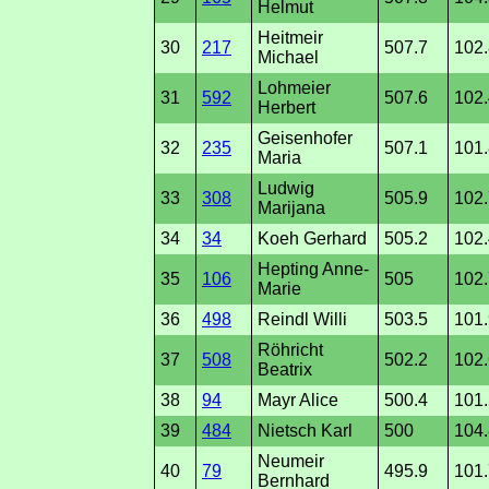
Helmut
Heitmeir
30
217
507.7
102.
Michael
Lohmeier
31
592
507.6
102.
Herbert
Geisenhofer
32
235
507.1
101.
Maria
Ludwig
33
308
505.9
102.
Marijana
34
34
Koeh Gerhard
505.2
102.
Hepting Anne-
35
106
505
102.
Marie
36
498
Reindl Willi
503.5
101.
Röhricht
37
508
502.2
102.
Beatrix
38
94
Mayr Alice
500.4
101.
39
484
Nietsch Karl
500
104.
Neumeir
40
79
495.9
101.
Bernhard