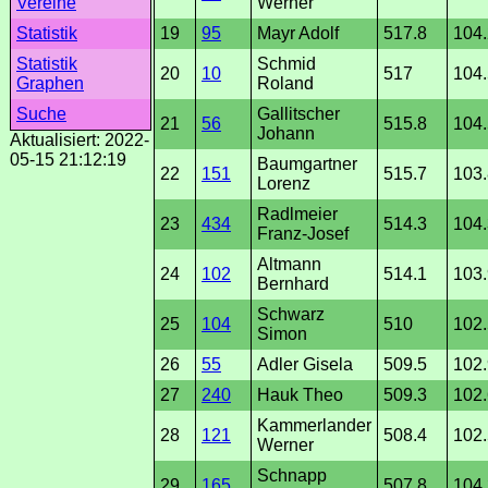
Werner
Vereine
19
95
Mayr Adolf
517.8
104.
Statistik
Schmid
Statistik
20
10
517
104.
Roland
Graphen
Gallitscher
Suche
21
56
515.8
104.
Johann
Aktualisiert: 2022-
05-15 21:12:19
Baumgartner
22
151
515.7
103.
Lorenz
Radlmeier
23
434
514.3
104.
Franz-Josef
Altmann
24
102
514.1
103.
Bernhard
Schwarz
25
104
510
102.
Simon
26
55
Adler Gisela
509.5
102.
27
240
Hauk Theo
509.3
102.
Kammerlander
28
121
508.4
102.
Werner
Schnapp
29
165
507.8
104.