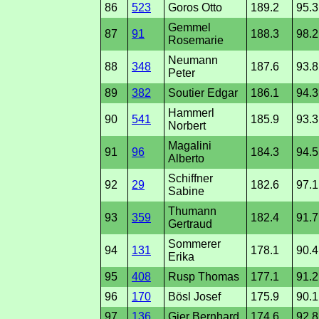
86
523
Goros Otto
189.2
95.3
Gemmel
87
91
188.3
98.2
Rosemarie
Neumann
88
348
187.6
93.8
Peter
89
382
Soutier Edgar
186.1
94.3
Hammerl
90
541
185.9
93.3
Norbert
Magalini
91
96
184.3
94.5
Alberto
Schiffner
92
29
182.6
97.1
Sabine
Thumann
93
359
182.4
91.7
Gertraud
Sommerer
94
131
178.1
90.4
Erika
95
408
Rusp Thomas
177.1
91.2
96
170
Bösl Josef
175.9
90.1
97
136
Gier Bernhard
174.6
92.8