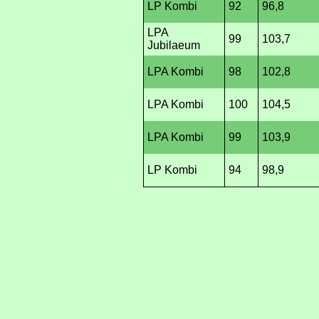
LP Kombi
92
96,8
LPA
99
103,7
Jubilaeum
LPA Kombi
98
102,8
LPA Kombi
100
104,5
LPA Kombi
99
103,9
LP Kombi
94
98,9