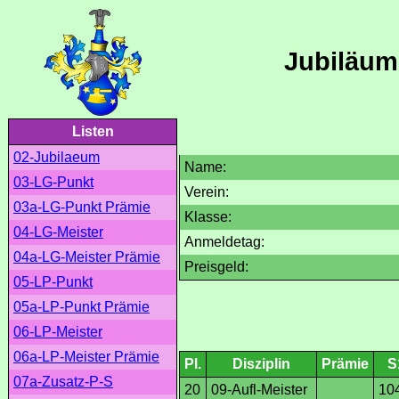
Jubiläum
Listen
02-Jubilaeum
Name:
03-LG-Punkt
Verein:
03a-LG-Punkt Prämie
Klasse:
04-LG-Meister
Anmeldetag:
04a-LG-Meister Prämie
Preisgeld:
05-LP-Punkt
05a-LP-Punkt Prämie
06-LP-Meister
06a-LP-Meister Prämie
Pl.
Disziplin
Prämie
S
07a-Zusatz-P-S
20
09-Aufl-Meister
10