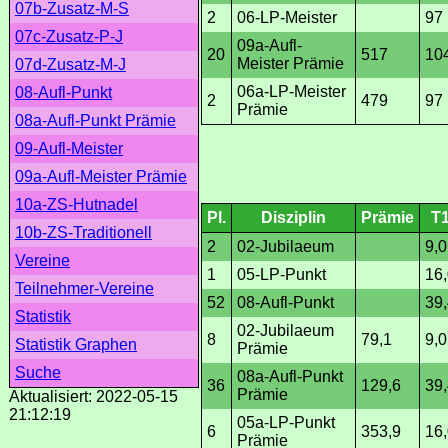
07b-Zusatz-M-S
2
06-LP-Meister
97
07c-Zusatz-P-J
09a-Aufl-
20
517
10
Meister Prämie
07d-Zusatz-M-J
06a-LP-Meister
08-Aufl-Punkt
2
479
97
Prämie
08a-Aufl-Punkt Prämie
09-Aufl-Meister
09a-Aufl-Meister Prämie
10a-ZS-Hutnadel
Pl.
Disziplin
Prämie
T
10b-ZS-Traditionell
2
02-Jubilaeum
9,0
Vereine
1
05-LP-Punkt
16
Teilnehmer-Vereine
52
08-Aufl-Punkt
39
Statistik
02-Jubilaeum
8
79,1
9,0
Statistik Graphen
Prämie
Suche
08a-Aufl-Punkt
36
129,6
39
Prämie
Aktualisiert: 2022-05-15
21:12:19
05a-LP-Punkt
6
353,9
16
Prämie