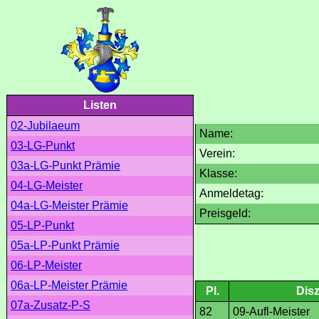
Listen
02-Jubilaeum
Name:
03-LG-Punkt
Verein:
03a-LG-Punkt Prämie
Klasse:
04-LG-Meister
Anmeldetag:
04a-LG-Meister Prämie
Preisgeld:
05-LP-Punkt
05a-LP-Punkt Prämie
06-LP-Meister
06a-LP-Meister Prämie
Pl.
Disz
07a-Zusatz-P-S
82
09-Aufl-Meister