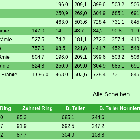
196,0
209,1
399,6
503,2
506
250,9
269,0
304,9
685,1
691
463,0
503,6
728,4
731,1
845
ämie
147,0
14,1
48,7
84,2
90,8
119
rämie
527,5
74,2
181,1
272,3
357,4
410
e
757,0
93,5
221,8
441,7
452,0
548
ämie
804,7
196,0
209,1
399,6
503,2
506
ämie
824,8
250,9
269,0
304,9
685,1
691
 Prämie
1.695,0
463,0
503,6
728,4
731,1
845
Alle Scheiben
Ring
Zehntel Ring
B. Teiler
B. Teiler Normier
80
85,3
685,1
244,6
87
91,9
692,5
247,2
82
87,7
304,9
108,8