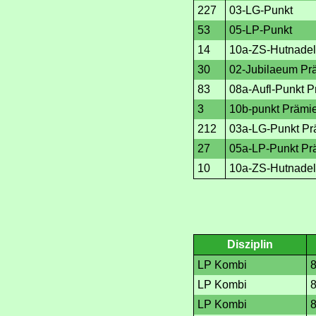
227
03-LG-Punkt
53
05-LP-Punkt
14
10a-ZS-Hutnadel
30
02-Jubilaeum Pr
83
08a-Aufl-Punkt P
3
10b-punkt Prämi
212
03a-LG-Punkt Pr
27
05a-LP-Punkt Pr
10
10a-ZS-Hutnadel
Disziplin
LP Kombi
LP Kombi
LP Kombi