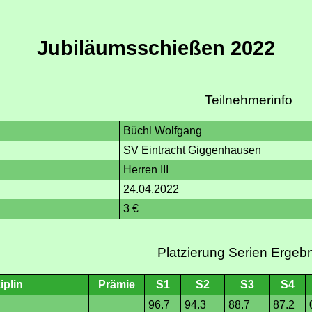
Jubiläumsschießen 2022
Teilnehmerinfo
Büchl Wolfgang
SV Eintracht Giggenhausen
Herren III
24.04.2022
3 €
Platzierung Serien Ergeb
iplin
Prämie
S1
S2
S3
S4
96.7
94.3
88.7
87.2