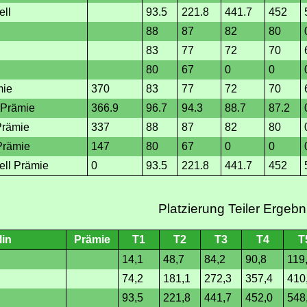
ell
93.5
221.8
441.7
452
88
87
82
80
83
77
72
70
80
67
0
0
mie
370
83
77
72
70
 Prämie
366.9
96.7
94.3
88.7
87.2
Prämie
337
88
87
82
80
Prämie
147
80
67
0
0
ell Prämie
0
93.5
221.8
441.7
452
Platzierung Teiler Ergebn
lin
Prämie
T1
T2
T3
T4
T
14,1
48,7
84,2
90,8
119
74,2
181,1
272,3
357,4
410
93,5
221,8
441,7
452,0
548