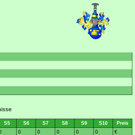
nisse
S5
S6
S7
S8
S9
S10
Preis
0
0
0
0
0
0
€