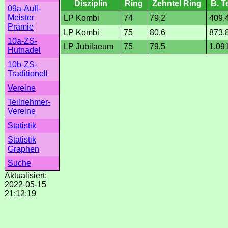
Disziplin
Ring
Zehntel Ring
B. Te
09a-Aufl-
Meister
LP Kombi
74
79,2
409,
Prämie
LP Kombi
75
80,6
873,
10a-ZS-
LP Jubilaeum
75
79,5
1.09
Hutnadel
10b-ZS-
Traditionell
Vereine
Teilnehmer-
Vereine
Statistik
Statistik
Graphen
Suche
Aktualisiert:
2022-05-15
21:12:19