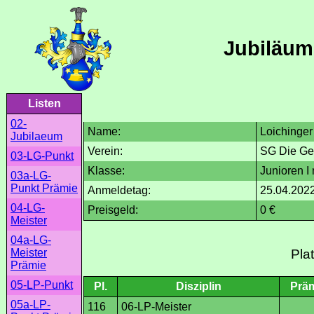
Jubiläum
Listen
02-
Name:
Loichinger
Jubilaeum
Verein:
SG Die Ge
03-LG-Punkt
Klasse:
Junioren I
03a-LG-
Punkt Prämie
Anmeldetag:
25.04.202
04-LG-
Preisgeld:
0 €
Meister
04a-LG-
Meister
Pla
Prämie
05-LP-Punkt
Pl.
Disziplin
Prä
05a-LP-
116
06-LP-Meister