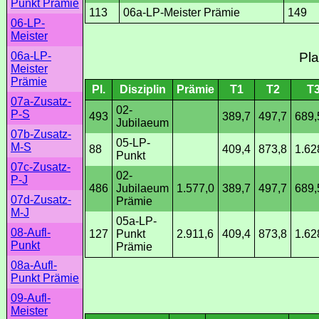
Punkt Prämie
113
06a-LP-Meister Prämie
149
06-LP-
Meister
Pla
06a-LP-
Meister
Prämie
Pl.
Disziplin
Prämie
T1
T2
T
07a-Zusatz-
02-
P-S
493
389,7
497,7
689,
Jubilaeum
07b-Zusatz-
05-LP-
M-S
88
409,4
873,8
1.62
Punkt
07c-Zusatz-
02-
P-J
486
Jubilaeum
1.577,0
389,7
497,7
689,
07d-Zusatz-
Prämie
M-J
05a-LP-
08-Aufl-
127
Punkt
2.911,6
409,4
873,8
1.62
Punkt
Prämie
08a-Aufl-
Punkt Prämie
09-Aufl-
Meister