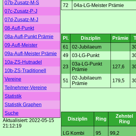
07b-Zusatz-M-S
72
04a-LG-Meister Prämie
07c-Zusatz-P-J
07d-Zusatz-M-J
08-Aufl-Punkt
08a-Aufl-Punkt Prämie
Pl.
Disziplin
Prämie
09-Aufl-Meister
61
02-Jubilaeum
3
09a-Aufl-Meister Prämie
49
03-LG-Punkt
3
10a-ZS-Hutnadel
03a-LG-Punkt
23
127,6
3
Prämie
10b-ZS-Traditionell
02-Jubilaeum
Vereine
51
179,5
3
Prämie
Teilnehmer-Vereine
Statistik
Statistik Graphen
Suche
Zehntel
Disziplin
Ring
Aktualisiert: 2022-05-15
Ring
21:12:19
LG Kombi
95
99,2