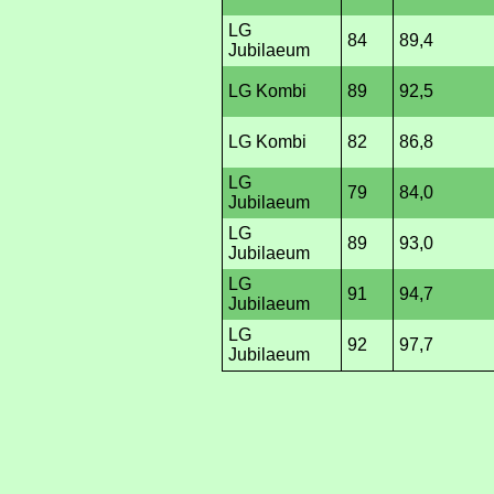
LG
84
89,4
Jubilaeum
LG Kombi
89
92,5
LG Kombi
82
86,8
LG
79
84,0
Jubilaeum
LG
89
93,0
Jubilaeum
LG
91
94,7
Jubilaeum
LG
92
97,7
Jubilaeum