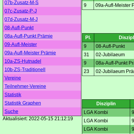
07b-Zusatz-M-S
9
09a-Aufl-Meister 
07c-Zusatz-P-J
07d-Zusatz-M-J
08-Aufl-Punkt
08a-Aufl-Punkt Prämie
Pl.
Diszipl
09-Aufl-Meister
9
08-Aufl-Punkt
09a-Aufl-Meister Prämie
31
02-Jubilaeum
10a-ZS-Hutnadel
9
08a-Aufl-Punkt P
10b-ZS-Traditionell
23
02-Jubilaeum Prä
Vereine
Teilnehmer-Vereine
Statistik
Statistik Graphen
Disziplin
Suche
LGA Kombi
Aktualisiert: 2022-05-15 21:12:19
LGA Kombi
LGA Kombi