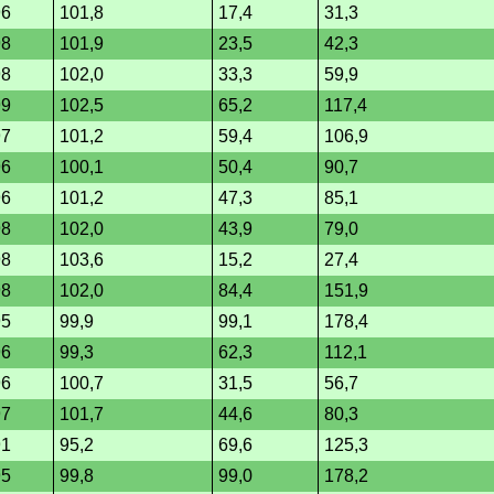
96
101,8
17,4
31,3
98
101,9
23,5
42,3
98
102,0
33,3
59,9
99
102,5
65,2
117,4
97
101,2
59,4
106,9
96
100,1
50,4
90,7
96
101,2
47,3
85,1
98
102,0
43,9
79,0
98
103,6
15,2
27,4
98
102,0
84,4
151,9
95
99,9
99,1
178,4
96
99,3
62,3
112,1
96
100,7
31,5
56,7
97
101,7
44,6
80,3
91
95,2
69,6
125,3
95
99,8
99,0
178,2