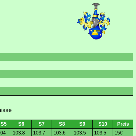
nisse
S5
S6
S7
S8
S9
S10
Preis
104
103.8
103.7
103.6
103.5
103.5
15€