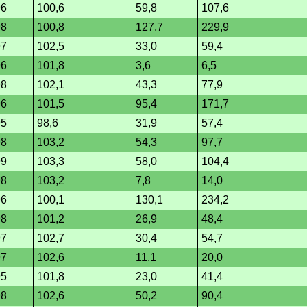
96
100,6
59,8
107,6
98
100,8
127,7
229,9
97
102,5
33,0
59,4
96
101,8
3,6
6,5
98
102,1
43,3
77,9
96
101,5
95,4
171,7
95
98,6
31,9
57,4
98
103,2
54,3
97,7
99
103,3
58,0
104,4
98
103,2
7,8
14,0
96
100,1
130,1
234,2
98
101,2
26,9
48,4
97
102,7
30,4
54,7
97
102,6
11,1
20,0
95
101,8
23,0
41,4
98
102,6
50,2
90,4