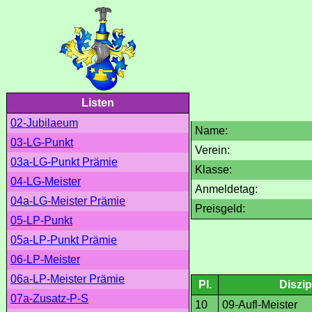
Listen
02-Jubilaeum
Name:
03-LG-Punkt
Verein:
03a-LG-Punkt Prämie
Klasse:
04-LG-Meister
Anmeldetag:
04a-LG-Meister Prämie
Preisgeld:
05-LP-Punkt
05a-LP-Punkt Prämie
06-LP-Meister
06a-LP-Meister Prämie
Pl.
Diszip
07a-Zusatz-P-S
10
09-Aufl-Meister