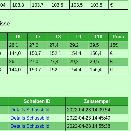
104
103.8
103.7
103.6
103.5
103.5
€
isse
5
T6
T7
T8
T9
T10
Preis
26,1
27,0
27,4
29,2
29,5
15€
3
144,0
150,7
152,1
154,4
156,4
€
26,1
27,0
27,4
29,2
29,5
€
3
144,0
150,7
152,1
154,4
156,4
€
t
Scheiben ID
Zeitstempel
Details
Schussbild
2022-04-23 14:09:54
Details
Schussbild
2022-04-23 14:45:40
Details
Schussbild
2022-04-23 14:55:38