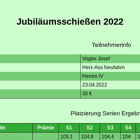
Jubiläumsschießen 2022
Teilnehmerinfo
Vogler Josef
Herz-Ass Neufahrn
Herren IV
23.04.2022
30 €
Platzierung Serien Ergeb
lin
Prämie
S1
S2
S3
S4
105.1
104.8
104.4
104