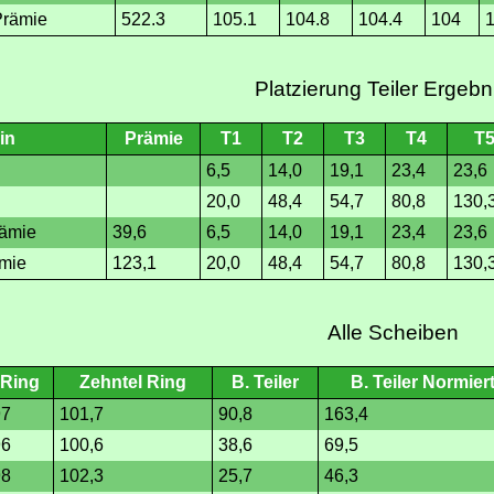
Prämie
522.3
105.1
104.8
104.4
104
Platzierung Teiler Ergebn
in
Prämie
T1
T2
T3
T4
T
6,5
14,0
19,1
23,4
23,6
20,0
48,4
54,7
80,8
130,
rämie
39,6
6,5
14,0
19,1
23,4
23,6
mie
123,1
20,0
48,4
54,7
80,8
130,
Alle Scheiben
Ring
Zehntel Ring
B. Teiler
B. Teiler Normier
97
101,7
90,8
163,4
96
100,6
38,6
69,5
98
102,3
25,7
46,3