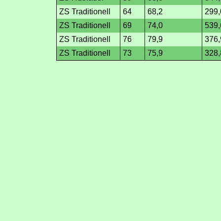
ZS Traditionell
64
68,2
299,
ZS Traditionell
69
74,0
539,
ZS Traditionell
76
79,9
376,
ZS Traditionell
73
75,9
328,