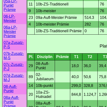
05a-LP-
11
10b-ZS-Traditionell
76
Punkt
Prämie
9
10b-meister
76
06-LP-
23
09a-Aufl-Meister Prämie
514.3
104
Meister
4
10b-meister Prämie
282
76
06a-LP-
10b-ZS-Traditionell Prämie
0
76
Meister
Prämie
07a-Zusatz-
Pla
P-S
07b-Zusatz-
Pl.
Disziplin
Prämie
T1
T2
T
M-S
08-Aufl-
07c-Zusatz-
29
18,0
36,0
39,4
Punkt
P-J
02-
07d-Zusatz-
89
40,0
50,6
75,8
Jubilaeum
M-J
14
10b-punkt
299,0
328,8
376,
08-Aufl-
Punkt
10a-ZS-
20
844,8
1.124,7
1.26
Hutnadel
08a-Aufl-
Punkt
08a-Aufl-
Prämie