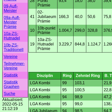
28
Punkt
93,4
18,0
36,0
39,4
Prämie
09-Aufl-
Meister
02-
41
Jubilaeum
166,3
40,0
50,6
75,8
09a-Aufl-
Prämie
Meister
Prämie
10b-punkt
10
1.004,7
299,0
328,8
376,
Prämie
10a-ZS-
Hutnadel
10a-ZS-
19
Hutnadel
3.229,7
844,8
1.124,7
1.26
10b-ZS-
Prämie
Traditionell
Vereine
Teilnehmer-
Vereine
Statistik
Disziplin
Ring
Zehntel Ring
B. T
Statistik
LGA Kombi
99
103,1
21,9
Graphen
LGA Kombi
95
100,5
22,8
Suche
LGA Kombi
94
98,9
47,2
Aktualisiert:
LGA Kombi
95
99,0
138,
2022-05-15
21:12:19
LGA Jubilaeum
94
98,5
64,7