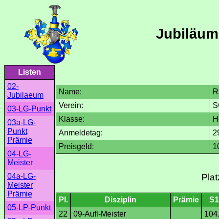
Jubiläum
Listen
02-
Name:
R
Jubilaeum
Verein:
S
03-LG-Punkt
Klasse:
H
03a-LG-
Punkt
Anmeldetag:
2
Prämie
Preisgeld:
1
04-LG-
Meister
04a-LG-
Plat
Meister
Prämie
Pl.
Disziplin
Prämie
S1
05-LP-Punkt
22
09-Aufl-Meister
104