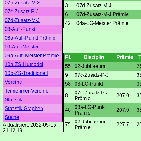
07b-Zusatz-M-S
3
07d-Zusatz-M-J
07c-Zusatz-P-J
6
07d-Zusatz-M-J Prämie
07d-Zusatz-M-J
42
04a-LG-Meister Prämie
08-Aufl-Punkt
08a-Aufl-Punkt Prämie
09-Aufl-Meister
09a-Aufl-Meister Prämie
Pl.
Disziplin
Prämie
10a-ZS-Hutnadel
55
02-Jubilaeum
2
10b-ZS-Traditionell
9
07c-Zusatz-P-J
3
Vereine
58
03-LG-Punkt
3
Teilnehmer-Vereine
07c-Zusatz-P-J
8
207,0
3
Prämie
Statistik
03a-LG-Punkt
Statistik Graphen
48
207,0
3
Prämie
Suche
02-Jubilaeum
75
227,7
2
Aktualisiert: 2022-05-15
Prämie
21:12:19