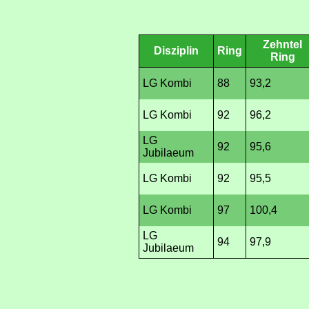
Zehntel
Disziplin
Ring
Ring
LG Kombi
88
93,2
LG Kombi
92
96,2
LG
92
95,6
Jubilaeum
LG Kombi
92
95,5
LG Kombi
97
100,4
LG
94
97,9
Jubilaeum