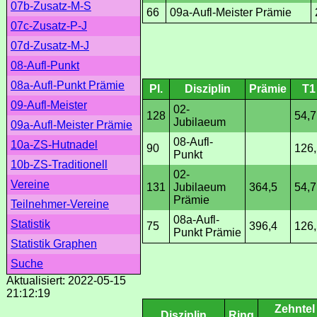
07b-Zusatz-M-S
66
09a-Aufl-Meister Prämie
07c-Zusatz-P-J
07d-Zusatz-M-J
08-Aufl-Punkt
08a-Aufl-Punkt Prämie
Pl.
Disziplin
Prämie
T1
09-Aufl-Meister
02-
128
54,7
Jubilaeum
09a-Aufl-Meister Prämie
08-Aufl-
10a-ZS-Hutnadel
90
126,
Punkt
10b-ZS-Traditionell
02-
Vereine
131
Jubilaeum
364,5
54,7
Prämie
Teilnehmer-Vereine
08a-Aufl-
Statistik
75
396,4
126,
Punkt Prämie
Statistik Graphen
Suche
Aktualisiert: 2022-05-15
21:12:19
Zehntel
Disziplin
Ring