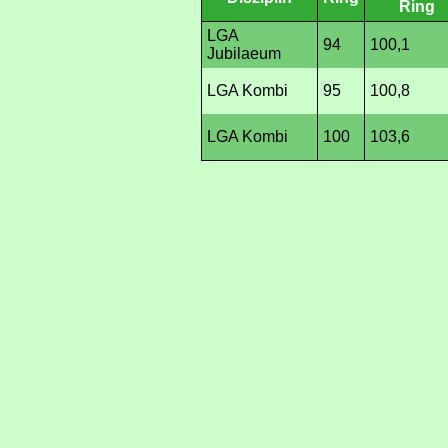
Ring
LGA
94
100,1
Jubilaeum
LGA Kombi
95
100,8
LGA Kombi
100
103,6