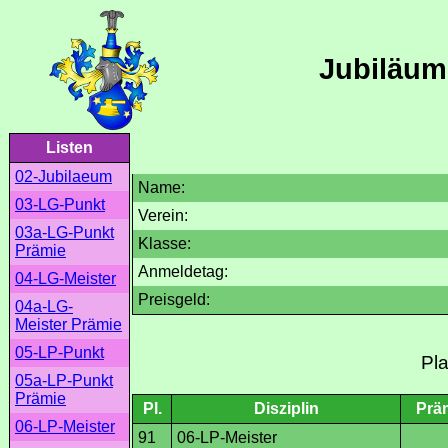
Jubiläum
Listen
02-Jubilaeum
Name:
03-LG-Punkt
Verein:
03a-LG-Punkt
Klasse:
Prämie
Anmeldetag:
04-LG-Meister
Preisgeld:
04a-LG-
Meister Prämie
05-LP-Punkt
Pla
05a-LP-Punkt
Prämie
Pl.
Disziplin
Prä
06-LP-Meister
91
06-LP-Meister