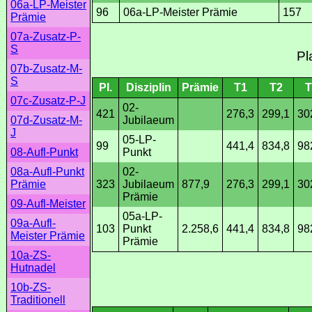
06a-LP-Meister
96
06a-LP-Meister Prämie
157
Prämie
07a-Zusatz-P-
S
Pl
07b-Zusatz-M-
S
Pl.
Disziplin
Prämie
T1
T2
T
07c-Zusatz-P-J
02-
421
276,3
299,1
30
Jubilaeum
07d-Zusatz-M-
J
05-LP-
99
441,4
834,8
98
Punkt
08-Aufl-Punkt
02-
08a-Aufl-Punkt
323
Jubilaeum
877,9
276,3
299,1
30
Prämie
Prämie
09-Aufl-Meister
05a-LP-
09a-Aufl-
103
Punkt
2.258,6
441,4
834,8
98
Meister Prämie
Prämie
10a-ZS-
Hutnadel
10b-ZS-
Traditionell