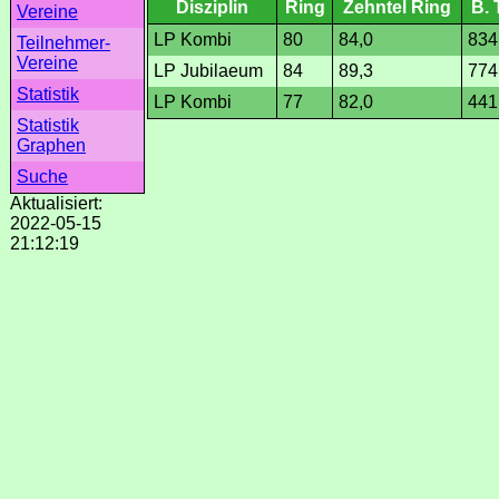
Disziplin
Ring
Zehntel Ring
B. 
Vereine
LP Kombi
80
84,0
834
Teilnehmer-
Vereine
LP Jubilaeum
84
89,3
774
Statistik
LP Kombi
77
82,0
441
Statistik
Graphen
Suche
Aktualisiert:
2022-05-15
21:12:19