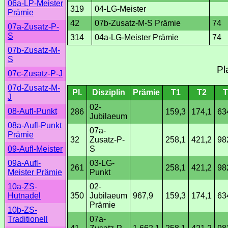
06a-LP-Meister
319
04-LG-Meister
Prämie
42
07b-Zusatz-M-S Prämie
74
07a-Zusatz-P-
S
314
04a-LG-Meister Prämie
74
07b-Zusatz-M-
S
Pl
07c-Zusatz-P-J
07d-Zusatz-M-
Pl.
Disziplin
Prämie
T1
T2
T
J
02-
08-Aufl-Punkt
286
159,3
174,1
63
Jubilaeum
08a-Aufl-Punkt
07a-
Prämie
32
Zusatz-P-
258,1
421,2
98
S
09-Aufl-Meister
03-LG-
09a-Aufl-
261
258,1
421,2
98
Punkt
Meister Prämie
02-
10a-ZS-
350
Jubilaeum
967,9
159,3
174,1
63
Hutnadel
Prämie
10b-ZS-
07a-
Traditionell