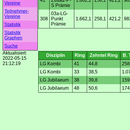
41
Zusatz-P-
1.662,1
258,1
421,2
98
Vereine
S Prämie
Teilnehmer-
03a-LG-
Vereine
308
Punkt
1.662,1
258,1
421,2
98
Prämie
Statistik
Statistik
Graphen
Suche
Aktualisiert:
Disziplin
Ring
Zehntel Ring
B. 
2022-05-15
21:12:19
LG Kombi
41
44,8
258
LG Kombi
33
38,5
1.0
LG Jubilaeum
38
39,8
159
LG Jubilaeum
48
50,6
174