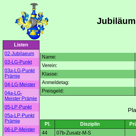
Jubiläum
Listen
02-Jubilaeum
Name:
03-LG-Punkt
Verein:
03a-LG-Punkt
Klasse:
Prämie
Anmeldetag:
04-LG-Meister
Preisgeld:
04a-LG-
Meister Prämie
05-LP-Punkt
Pla
05a-LP-Punkt
Prämie
Pl.
Disziplin
Pr
06-LP-Meister
44
07b-Zusatz-M-S