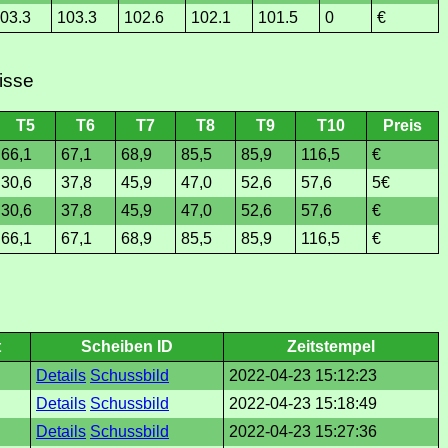
03.3
103.3
102.6
102.1
101.5
0
€
isse
T5
T6
T7
T8
T9
T10
Preis
66,1
67,1
68,9
85,5
85,9
116,5
€
30,6
37,8
45,9
47,0
52,6
57,6
5€
30,6
37,8
45,9
47,0
52,6
57,6
€
66,1
67,1
68,9
85,5
85,9
116,5
€
t
Scheiben ID
Zeitstempel
Details
Schussbild
2022-04-23 15:12:23
Details
Schussbild
2022-04-23 15:18:49
Details
Schussbild
2022-04-23 15:27:36