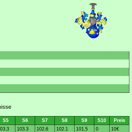
nisse
S5
S6
S7
S8
S9
S10
Preis
03.3
103.3
102.6
102.1
101.5
0
10€