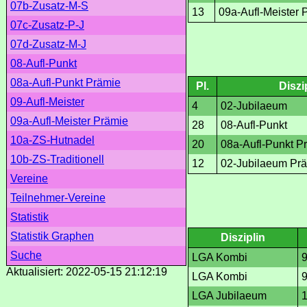
07b-Zusatz-M-S
13
09a-Aufl-Meister 
07c-Zusatz-P-J
07d-Zusatz-M-J
08-Aufl-Punkt
08a-Aufl-Punkt Prämie
Pl.
Diszi
09-Aufl-Meister
4
02-Jubilaeum
09a-Aufl-Meister Prämie
28
08-Aufl-Punkt
10a-ZS-Hutnadel
20
08a-Aufl-Punkt P
10b-ZS-Traditionell
12
02-Jubilaeum Pr
Vereine
Teilnehmer-Vereine
Statistik
Statistik Graphen
Disziplin
Suche
LGA Kombi
Aktualisiert: 2022-05-15 21:12:19
LGA Kombi
LGA Jubilaeum