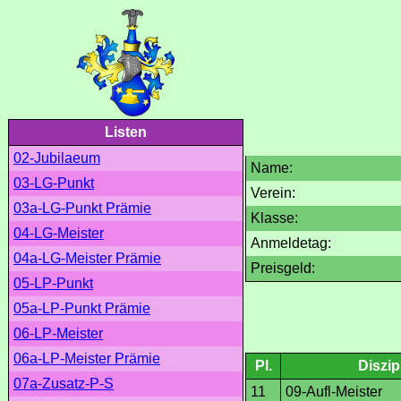
Listen
02-Jubilaeum
Name:
03-LG-Punkt
Verein:
03a-LG-Punkt Prämie
Klasse:
04-LG-Meister
Anmeldetag:
04a-LG-Meister Prämie
Preisgeld:
05-LP-Punkt
05a-LP-Punkt Prämie
06-LP-Meister
06a-LP-Meister Prämie
Pl.
Diszip
07a-Zusatz-P-S
11
09-Aufl-Meister