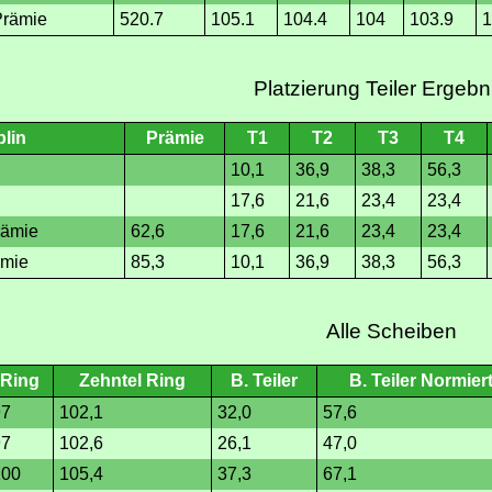
Prämie
520.7
105.1
104.4
104
103.9
1
Platzierung Teiler Ergebn
plin
Prämie
T1
T2
T3
T4
10,1
36,9
38,3
56,3
17,6
21,6
23,4
23,4
rämie
62,6
17,6
21,6
23,4
23,4
ämie
85,3
10,1
36,9
38,3
56,3
Alle Scheiben
Ring
Zehntel Ring
B. Teiler
B. Teiler Normier
97
102,1
32,0
57,6
97
102,6
26,1
47,0
100
105,4
37,3
67,1