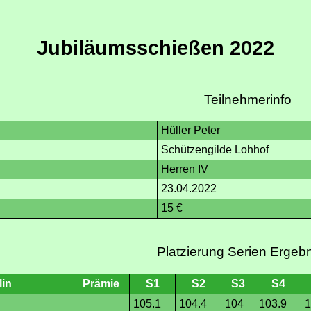
Jubiläumsschießen 2022
Teilnehmerinfo
Hüller Peter
Schützengilde Lohhof
Herren IV
23.04.2022
15 €
Platzierung Serien Ergeb
lin
Prämie
S1
S2
S3
S4
105.1
104.4
104
103.9
1