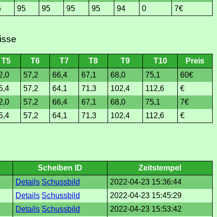
6
95
95
95
95
94
0
7€
isse
T5
T6
T7
T8
T9
T10
Preis
2,0
57,2
66,4
67,1
68,0
75,1
60€
5,4
57,2
64,1
71,3
102,4
112,6
€
2,0
57,2
66,4
67,1
68,0
75,1
7€
5,4
57,2
64,1
71,3
102,4
112,6
€
Scheiben ID
Zeitstempel
Details
Schussbild
2022-04-23 15:36:44
Details
Schussbild
2022-04-23 15:45:29
Details
Schussbild
2022-04-23 15:53:42