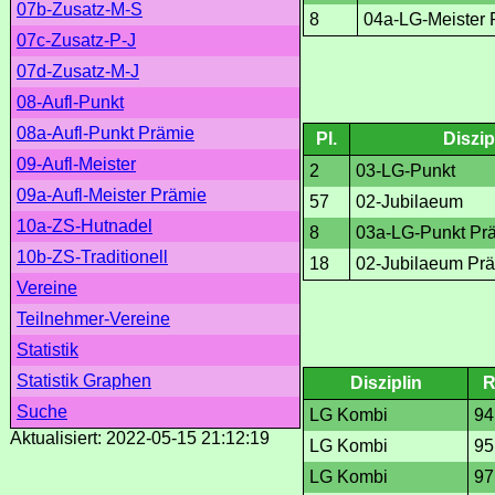
07b-Zusatz-M-S
8
04a-LG-Meister 
07c-Zusatz-P-J
07d-Zusatz-M-J
08-Aufl-Punkt
08a-Aufl-Punkt Prämie
Pl.
Diszip
09-Aufl-Meister
2
03-LG-Punkt
09a-Aufl-Meister Prämie
57
02-Jubilaeum
10a-ZS-Hutnadel
8
03a-LG-Punkt Pr
10b-ZS-Traditionell
18
02-Jubilaeum Pr
Vereine
Teilnehmer-Vereine
Statistik
Statistik Graphen
Disziplin
R
Suche
LG Kombi
94
Aktualisiert: 2022-05-15 21:12:19
LG Kombi
95
LG Kombi
97