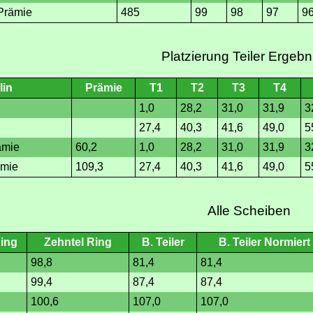
Prämie
485
99
98
97
9
Platzierung Teiler Ergebn
lin
Prämie
T1
T2
T3
T4
1,0
28,2
31,0
31,9
3
27,4
40,3
41,6
49,0
5
ämie
60,2
1,0
28,2
31,0
31,9
3
ämie
109,3
27,4
40,3
41,6
49,0
5
Alle Scheiben
ing
Zehntel Ring
B. Teiler
B. Teiler Normiert
98,8
81,4
81,4
99,4
87,4
87,4
100,6
107,0
107,0