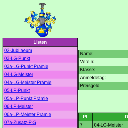
Listen
02-Jubilaeum
Name:
03-LG-Punkt
Verein:
03a-LG-Punkt Prämie
Klasse:
04-LG-Meister
Anmeldetag:
04a-LG-Meister Prämie
Preisgeld:
05-LP-Punkt
05a-LP-Punkt Prämie
06-LP-Meister
06a-LP-Meister Prämie
Pl.
D
07a-Zusatz-P-S
7
04-LG-Meister