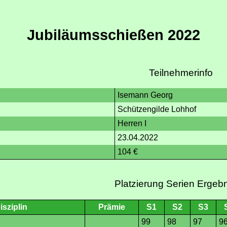
Jubiläumsschießen 2022
Teilnehmerinfo
Isemann Georg
Schützengilde Lohhof
Herren I
23.04.2022
104 €
Platzierung Serien Ergeb
isziplin
Prämie
S1
S2
S3
99
98
97
9