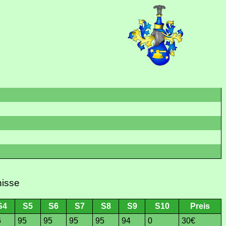
nisse
S4
S5
S6
S7
S8
S9
S10
Preis
6
95
95
95
95
94
0
30€