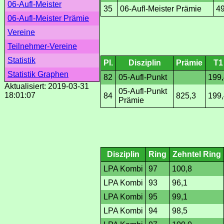
06-Aufl-Meister
35
06-Aufl-Meister Prämie
49
06-Aufl-Meister Prämie
Vereine
Teilnehmer-Vereine
Statistik
Pl.
Disziplin
Prämie
T1
Statistik Graphen
82
05-Aufl-Punkt
199,
Aktualisiert: 2019-03-31
05-Aufl-Punkt
18:01:07
84
825,3
199,
Prämie
Disziplin
Ring
Zehntel Ring
LPA Kombi
97
100,8
LPA Kombi
93
96,1
LPA Kombi
95
99,1
LPA Kombi
94
98,5