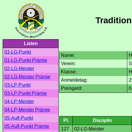
Traditio
Listen
01-LG-Punkt
Name:
H
01-LG-Punkt Prämie
Verein:
S
02-LG-Meister
Klasse:
H
02-LG-Meister Prämie
Anmeldetag:
2
03-LP-Punkt
Preisgeld:
0
03-LP-Punkt Prämie
04-LP-Meister
04-LP-Meister Prämie
05-Aufl-Punkt
Pl.
Disziplin
05-Aufl-Punkt Prämie
127
02-LG-Meister