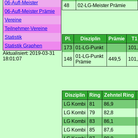
06-Aufl-Meister
48
02-LG-Meister Prämie
06-Aufl-Meister Prämie
Vereine
Teilnehmer-Vereine
Statistik
Pl.
Disziplin
Prämie
T1
Statistik Graphen
173
01-LG-Punkt
101,
Aktualisiert: 2019-03-31
01-LG-Punkt
18:01:07
148
449,5
101,
Prämie
Disziplin
Ring
Zehntel Ring
LG Kombi
81
86,9
LG Kombi
79
82,8
LG Kombi
83
86,1
LG Kombi
85
87,6