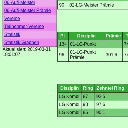
06-Aufl-Meister
90
02-LG-Meister Prämie
06-Aufl-Meister Prämie
Vereine
Teilnehmer-Vereine
Statistik
Pl.
Disziplin
Prämie
Statistik Graphen
134
01-LG-Punkt
7
Aktualisiert: 2019-03-31
01-LG-Punkt
18:01:07
96
301,6
7
Prämie
Disziplin
Ring
Zehntel Ring
LG Kombi
87
92,5
LG Kombi
93
97,6
LG Kombi
86
90,1