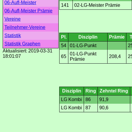
06-Aufl-Meister
141
02-LG-Meister Prämie
06-Aufl-Meister Prämie
Vereine
Teilnehmer-Vereine
Statistik
Pl.
Disziplin
Prämie
Statistik Graphen
54
01-LG-Punkt
2
Aktualisiert: 2019-03-31
01-LG-Punkt
18:01:07
65
208,4
2
Prämie
Disziplin
Ring
Zehntel Ring
LG Kombi
86
91,9
LG Kombi
87
90,6