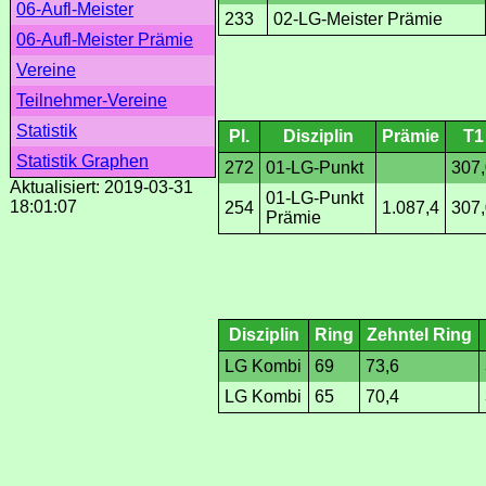
06-Aufl-Meister
233
02-LG-Meister Prämie
06-Aufl-Meister Prämie
Vereine
Teilnehmer-Vereine
Statistik
Pl.
Disziplin
Prämie
T1
Statistik Graphen
272
01-LG-Punkt
307,
Aktualisiert: 2019-03-31
01-LG-Punkt
18:01:07
254
1.087,4
307,
Prämie
Disziplin
Ring
Zehntel Ring
LG Kombi
69
73,6
LG Kombi
65
70,4