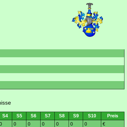
nisse
S4
S5
S6
S7
S8
S9
S10
Preis
0
0
0
0
0
0
0
€