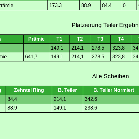
Prämie
173.3
88.9
84.4
0
Platzierung Teiler Ergebn
n
Prämie
T1
T2
T3
T4
149,1
214,1
278,5
323,8
34
mie
641,7
149,1
214,1
278,5
323,8
34
Alle Scheiben
g
Zehntel Ring
B. Teiler
B. Teiler Normiert
84,4
214,1
342,6
88,9
149,1
238,6