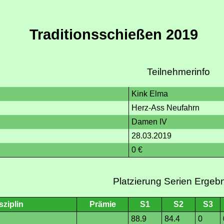
Traditionsschießen 2019
Teilnehmerinfo
Kink Elma
Herz-Ass Neufahrn
Damen IV
28.03.2019
0 €
Platzierung Serien Ergeb
sziplin
Prämie
S1
S2
S3
88.9
84.4
0