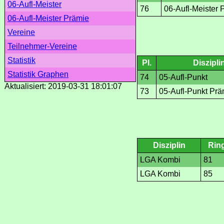
06-Aufl-Meister
76
06-Aufl-Meister 
06-Aufl-Meister Prämie
Vereine
Teilnehmer-Vereine
Statistik
Pl.
Diszipli
Statistik Graphen
74
05-Aufl-Punkt
Aktualisiert: 2019-03-31 18:01:07
73
05-Aufl-Punkt Prä
Disziplin
Rin
LGA Kombi
81
LGA Kombi
85