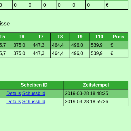
0
0
0
0
0
0
0
€
isse
T5
T6
T7
T8
T9
T10
Preis
5,7
375,0
447,3
464,4
496,0
539,9
€
5,7
375,0
447,3
464,4
496,0
539,9
€
Scheiben ID
Zeitstempel
Details
Schussbild
2019-03-28 18:48:25
Details
Schussbild
2019-03-28 18:55:26