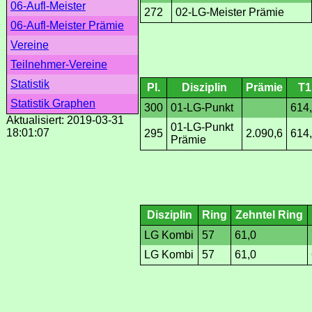
06-Aufl-Meister
272
02-LG-Meister Prämie
06-Aufl-Meister Prämie
Vereine
Teilnehmer-Vereine
Statistik
Pl.
Disziplin
Prämie
T1
Statistik Graphen
300
01-LG-Punkt
614
Aktualisiert: 2019-03-31
01-LG-Punkt
18:01:07
295
2.090,6
614
Prämie
Disziplin
Ring
Zehntel Ring
LG Kombi
57
61,0
LG Kombi
57
61,0