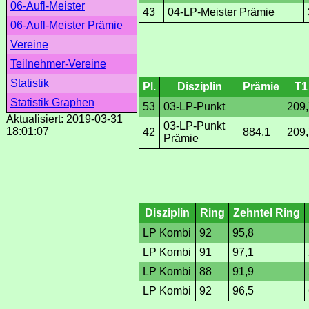
06-Aufl-Meister
43
04-LP-Meister Prämie
06-Aufl-Meister Prämie
Vereine
Teilnehmer-Vereine
Statistik
Pl.
Disziplin
Prämie
T1
Statistik Graphen
53
03-LP-Punkt
209,
Aktualisiert: 2019-03-31
03-LP-Punkt
18:01:07
42
884,1
209,
Prämie
Disziplin
Ring
Zehntel Ring
LP Kombi
92
95,8
LP Kombi
91
97,1
LP Kombi
88
91,9
LP Kombi
92
96,5