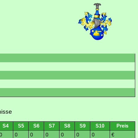
nisse
S4
S5
S6
S7
S8
S9
S10
Preis
0
0
0
0
0
0
0
€