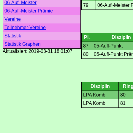
06-Aufl-Meister
79
06-Aufl-Meister 
06-Aufl-Meister Prämie
Vereine
Teilnehmer-Vereine
Statistik
Pl.
Disziplin
Statistik Graphen
87
05-Aufl-Punkt
Aktualisiert: 2019-03-31 18:01:07
80
05-Aufl-Punkt Prä
Disziplin
Rin
LPA Kombi
80
LPA Kombi
81