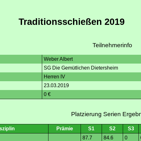
Traditionsschießen 2019
Teilnehmerinfo
Weber Albert
SG Die Gemütlichen Dietersheim
Herren IV
23.03.2019
0 €
Platzierung Serien Ergeb
sziplin
Prämie
S1
S2
S3
87.7
84.6
0