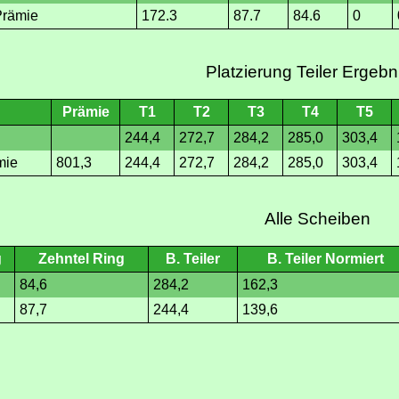
Prämie
172.3
87.7
84.6
0
Platzierung Teiler Ergebn
Prämie
T1
T2
T3
T4
T5
244,4
272,7
284,2
285,0
303,4
mie
801,3
244,4
272,7
284,2
285,0
303,4
Alle Scheiben
g
Zehntel Ring
B. Teiler
B. Teiler Normiert
84,6
284,2
162,3
87,7
244,4
139,6