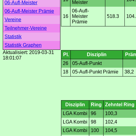
Meister
06-Aufl-Meister
06-Aufl-
06-Aufl-Meister Prämie
16
Meister
518.3
104.
Vereine
Prämie
Teilnehmer-Vereine
Statistik
Statistik Graphen
Aktualisiert: 2019-03-31
Pl.
Disziplin
Präm
18:01:07
26
05-Aufl-Punkt
18
05-Aufl-Punkt Prämie
38,2
Disziplin
Ring
Zehntel Ring
LGA Kombi
96
100,3
LGA Kombi
98
102,4
LGA Kombi
100
104,5