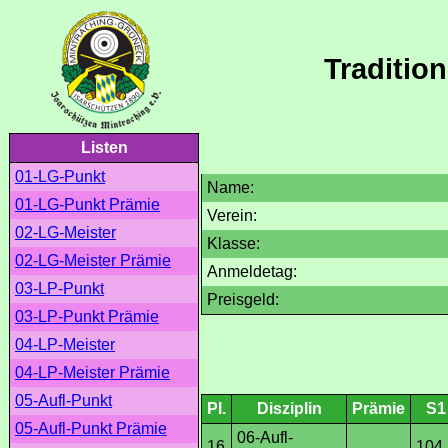
Traditio
Listen
01-LG-Punkt
Name:
01-LG-Punkt Prämie
Verein:
02-LG-Meister
Klasse:
02-LG-Meister Prämie
Anmeldetag:
03-LP-Punkt
Preisgeld:
03-LP-Punkt Prämie
04-LP-Meister
04-LP-Meister Prämie
05-Aufl-Punkt
Pl.
Disziplin
Prämie
S1
05-Aufl-Punkt Prämie
06-Aufl-
16
104.